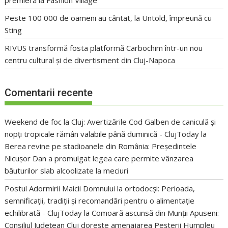
Peste 100 000 de oameni au cântat, la Untold, împreună cu
Sting
RIVUS transformă fosta platformă Carbochim într-un nou
centru cultural și de divertisment din Cluj-Napoca
Comentarii recente
Weekend de foc la Cluj: Avertizările Cod Galben de caniculă și
nopți tropicale rămân valabile până duminică - ClujToday
la
Berea revine pe stadioanele din România: Președintele
Nicușor Dan a promulgat legea care permite vânzarea
băuturilor slab alcoolizate la meciuri
Postul Adormirii Maicii Domnului la ortodocși: Perioada,
semnificații, tradiții și recomandări pentru o alimentație
echilibrată - ClujToday
la
Comoară ascunsă din Munții Apuseni:
Consiliul Județean Cluj dorește amenajarea Peșterii Humpleu