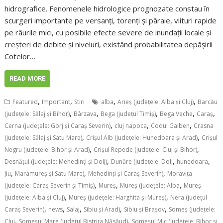
hidrografice. Fenomenele hidrologice prognozate constau în
scurgeri importante pe versanţi, torenţi şi pâraie, viituri rapide
pe râurile mici, cu posibile efecte severe de inundaţii locale şi
creşteri de debite şi niveluri, existând probabilitatea depăşirii
Cotelor…
READ MORE
,
,
,
,
Featured
Important
Stiri
alba
Arieş (judeţele: Alba şi Cluj)
Barcău
,
,
,
,
,
(judeţele: Sălaj şi Bihor)
Bârzava
Bega (judeţul Timiş)
Bega Veche
Caraş
,
,
,
Cerna (judeţele: Gorj şi Caraş Severin)
cluj napoca
Codul Galben
Crasna
,
,
(judeţele: Sălaj şi Satu Mare)
Crişul Alb (judeţele: Hunedoara şi Arad)
Crişul
,
,
Negru (judeţele: Bihor şi Arad)
Crişul Repede (judeţele: Cluj şi Bihor)
,
,
,
Desnăţui (judeţele: Mehedinţi şi Dolj)
Dunăre (judeţele: Dolj
hunedoara
,
,
,
Jiu
Maramureş şi Satu Mare)
Mehedinţi şi Caraş Severin)
Moraviţa
,
,
,
(judeţele: Caraş Severin şi Timiş)
Mureş
Mureş (judeţele: Alba
Mureş
,
,
(judeţele: Alba şi Cluj)
Mureş (judeţele: Harghita şi Mureş)
Nera (judeţul
,
,
,
,
,
Caraş Severin)
news
Salaj
Sibiu şi Arad)
Sibiu şi Braşov
Someş (judeţele:
,
,
Cluj
Someşul Mare (judeţul Bistriţa Năsăud)
Someşul Mic (judeţele: Bihor şi