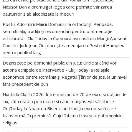
Nicușor Dan a promulgat legea care permite vânzarea
băuturilor slab alcoolizate la meciuri
Postul Adormirii Maicii Domnului la ortodocși: Perioada,
semnificații, tradiții și recomandări pentru o alimentație
echilibrată - ClujToday
la
Comoară ascunsă din Munții Apuseni:
Consiliul Județean Cluj dorește amenajarea Peșterii Humpleu
pentru publicul larg
Dezinsecție pe domeniul public din Jucu: Unde și când vor
acționa echipele de intervenție - ClujToday
la
Relațiile
economice dintre România și Regatul Țărilor de Jos, la un nivel
fără precedent de bun
Nunta la Cluj în 2026: Între meniuri de 70 de euro și opțiuni de
lux, cât costă o petrecere și când mai găsești săli libere -
ClujToday
la
Noaptea Bisericilor: tradiția europeană care
transformă, în premieră, Clujul într-un traseu al patrimoniului
religios