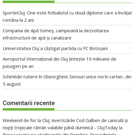
SportinCluj: Cine este fotbalistul cu două diplome care a învățat
româna la 2 ani
Compania de Apă Someș, campioană la dezvoltarea
infrastructurii de apă și canalizare
Universitatea Cluj a câștigat partida cu FC Botoșani
Aeroportul Internațional din Cluj țintește 10 milioane de
pasageri pe an
Schimbări rutiere în Gheorgheni: Sensuri unice noi în cartier, din
5 august
Comentarii recente
Weekend de foc la Cluj: Avertizările Cod Galben de caniculă și
nopți tropicale rămân valabile până duminică - ClujToday
la
Berea revine pe stadioanele din România: Președintele