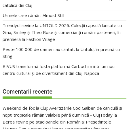
catolică din Cluj
Urmele care rămân: Almost Still
Trendyol revine la UNTOLD 2026: Colecții capsulă lansate cu
Gina, Smiley și Theo Rose și comercianți români parteneri, în
premieră la Fashion Village
Peste 100 000 de oameni au cântat, la Untold, împreună cu
Sting
RIVUS transformă fosta platformă Carbochim într-un nou
centru cultural și de divertisment din Cluj-Napoca
Comentarii recente
Weekend de foc la Cluj: Avertizările Cod Galben de caniculă și
nopți tropicale rămân valabile până duminică - ClujToday
la
Berea revine pe stadioanele din România: Președintele
Nicușor Dan a promulgat legea care permite vânzarea