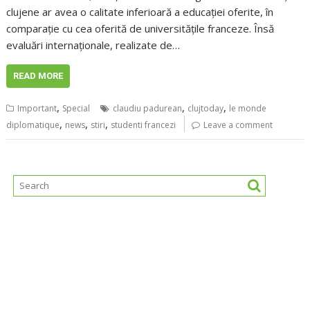
clujene ar avea o calitate inferioară a educației oferite, în
comparație cu cea oferită de universitățile franceze. Însă
evaluări internaționale, realizate de…
READ MORE
,
,
,
Important
Special
claudiu padurean
clujtoday
le monde
,
,
,
diplomatique
news
stiri
studenti francezi
Leave a comment