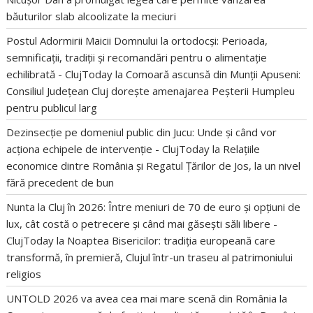
băuturilor slab alcoolizate la meciuri
Postul Adormirii Maicii Domnului la ortodocși: Perioada,
semnificații, tradiții și recomandări pentru o alimentație
echilibrată - ClujToday
la
Comoară ascunsă din Munții Apuseni:
Consiliul Județean Cluj dorește amenajarea Peșterii Humpleu
pentru publicul larg
Dezinsecție pe domeniul public din Jucu: Unde și când vor
acționa echipele de intervenție - ClujToday
la
Relațiile
economice dintre România și Regatul Țărilor de Jos, la un nivel
fără precedent de bun
Nunta la Cluj în 2026: Între meniuri de 70 de euro și opțiuni de
lux, cât costă o petrecere și când mai găsești săli libere -
ClujToday
la
Noaptea Bisericilor: tradiția europeană care
transformă, în premieră, Clujul într-un traseu al patrimoniului
religios
UNTOLD 2026 va avea cea mai mare scenă din România
la