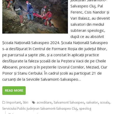
Salvaspeo Cluj, Pal
Ferenc, Csis Nandor și
Vari Balasz, au devenit
salvatori din mediul
subteran speologic,
după ce au absolvit
Școala Națională Salvaspeo 2024. Școala Națională Salvaspeo
s-a desfășurat în Centrul de Formare Roșia din județul Bihor,
pe parcursul a șapte zile, și a constat în aplicații practice
desfășurate la faleza școală de la Peștera Vacii de pe Cheile
Albioarei, precum și în peșterile Izvorul Cornilor, Meziad, Ciur
Ponor și Stanu Cerbului. În cadrul școlii au participat 21 de
cursanți de la Seviciile Salvamont-Salvaspeo…
READ MORE
,
,
,
,
,
Important
Stiri
acreditare
Salvamont Salvaspeo
salvator
scoala
,
Serviciului Public Județean Salvamont-Salvaspeo Cluj
speolog