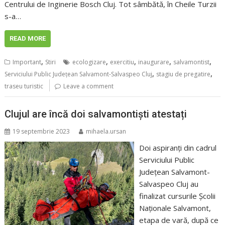
Centrului de Inginerie Bosch Cluj. Tot sâmbătă, în Cheile Turzii
s-a…
READ MORE
,
,
,
,
,
Important
Stiri
ecologizare
exercitiu
inaugurare
salvamontist
,
,
Serviciului Public Județean Salvamont-Salvaspeo Cluj
stagiu de pregatire
traseu turistic
Leave a comment
Clujul are încă doi salvamontiști atestați
19 septembrie 2023
mihaela.ursan
Doi aspiranți din cadrul
Serviciului Public
Județean Salvamont-
Salvaspeo Cluj au
finalizat cursurile Școlii
Naționale Salvamont,
etapa de vară, după ce