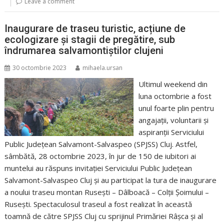
Leave a comment
Inaugurare de traseu turistic, acțiune de
ecologizare și stagii de pregătire, sub
îndrumarea salvamontiștilor clujeni
30 octombrie 2023
mihaela.ursan
Ultimul weekend din
luna octombrie a fost
unul foarte plin pentru
angajații, voluntarii și
aspiranții Serviciului
Public Județean Salvamont-Salvaspeo (SPJSS) Cluj. Astfel,
sâmbătă, 28 octombrie 2023, în jur de 150 de iubitori ai
muntelui au răspuns invitației Serviciului Public Județean
Salvamont-Salvaspeo Cluj și au participat la tura de inaugurare
a noului traseu montan Rusești – Dâlboacă – Colții Șoimului –
Rusești. Spectaculosul traseul a fost realizat în această
toamnă de către SPJSS Cluj cu sprijinul Primăriei Râșca și al