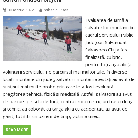
30 martie 2022
mihaela.ursan
Evaluarea de iarnă a
salvatorilor montani din
cadrul Serviciului Public
Județean Salvamont-
Salvaspeo Cluj a fost
finalizată, cu brio,
pentru toți angajații și
voluntarii serviciului. Pe parcursul mai multor zile, în diverse
locații montane din județ, salvatorii montani atestați au avut de
susținut mai multe probe prin care le-a fost evaluată
pregătirea tehnică, fizică și medicală. Astfel, salvatorii au avut
de parcurs pe schi de tură, contra cronometru, un traseu lung
și tehnic, au coborât cu targa akjia cu accidentat, au avut de
găsit, tot într-un barem de timp, victima unei…
READ MORE