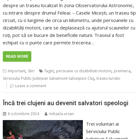
despre un traseu localizat în zona Observatorului Astronomic,
cu intrare dinspre drumul Feleac – Casele Micești, un traseu tip
circuit, cu o lungime de circa un kilometru, unde persoanele cu
dizabilități motorii, care se deplasează cu ajutorul scaunelor cu
roți, pot să se bucure de beneficiile naturii. Traseul a fost
echipat cu o punte care permite trecerea…
READ MORE
,
,
,
,
Important
Stiri
faget
persoane cu dizabilitati motorii
premiera
,
Serviciului Public Județean Salvamont-Salvaspeo Cluj
traseu turistic
Leave a comment
Încă trei clujeni au devenit salvatori speologi
8 octombrie 2024
mihaela.ursan
Trei voluntari ai
Serviciului Public
Județean Salvamont-