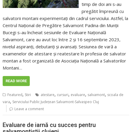
timp de doi ani s-au
pregătit împreună cu
salvatorii montani experimentați din cadrul serviciului. Astfel, la
Centrul Național de Pregătire Salvamont Padina din Munții
Bucegi s-au încheiat sesiunile de Evaluare Națională
Salvamont, care au avut loc între 2 și 16 septembrie 2023,
nivelul aspiranți, debutanți și avansați. Sesiunea de vară a
examenelor de atestare și reatestare în profesia de salvator
montan a fost organizată de Asociația Națională a Salvatorilor
Montani…
READ MORE
,
,
,
,
,
Featured
Stiri
atestare
cursuri
evaluare
salvamont
scoala de
,
vara
Serviciului Public Județean Salvamont-Salvaspeo Cluj
Leave a comment
Evaluare de iarnă cu succes pentru
salvamontiștii clujeni