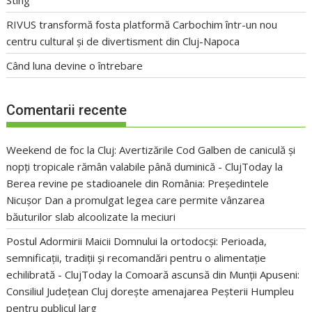
RIVUS transformă fosta platformă Carbochim într-un nou
centru cultural și de divertisment din Cluj-Napoca
Când luna devine o întrebare
Comentarii recente
Weekend de foc la Cluj: Avertizările Cod Galben de caniculă și
nopți tropicale rămân valabile până duminică - ClujToday
la
Berea revine pe stadioanele din România: Președintele
Nicușor Dan a promulgat legea care permite vânzarea
băuturilor slab alcoolizate la meciuri
Postul Adormirii Maicii Domnului la ortodocși: Perioada,
semnificații, tradiții și recomandări pentru o alimentație
echilibrată - ClujToday
la
Comoară ascunsă din Munții Apuseni:
Consiliul Județean Cluj dorește amenajarea Peșterii Humpleu
pentru publicul larg