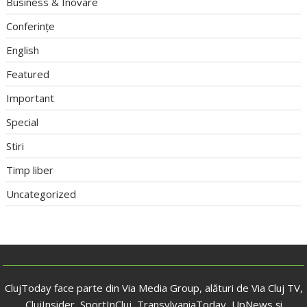
Business & Inovare
Conferințe
English
Featured
Important
Special
Stiri
Timp liber
Uncategorized
ClujToday face parte din Via Media Group, alături de Via Cluj TV,
ClujInsider, SportInCluj, TransylvaniaToday, UpNews și