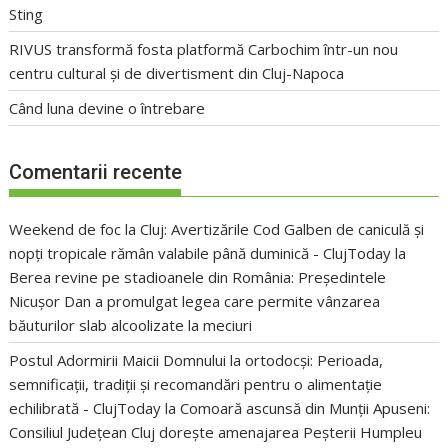
Sting
RIVUS transformă fosta platformă Carbochim într-un nou
centru cultural și de divertisment din Cluj-Napoca
Când luna devine o întrebare
Comentarii recente
Weekend de foc la Cluj: Avertizările Cod Galben de caniculă și
nopți tropicale rămân valabile până duminică - ClujToday
la
Berea revine pe stadioanele din România: Președintele
Nicușor Dan a promulgat legea care permite vânzarea
băuturilor slab alcoolizate la meciuri
Postul Adormirii Maicii Domnului la ortodocși: Perioada,
semnificații, tradiții și recomandări pentru o alimentație
echilibrată - ClujToday
la
Comoară ascunsă din Munții Apuseni:
Consiliul Județean Cluj dorește amenajarea Peșterii Humpleu