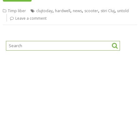
,
,
,
,
,
Timp liber
clujtoday
hardwell
news
scooter
stiri Cluj
untold
Leave a comment