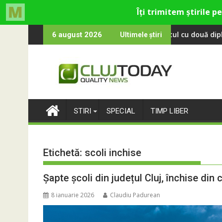
Skip
ortinCluj: Cine este fotbalistul cu două diplome care a învățat 
Compania d
6 august 2026
Ultimele știri
to
content
STIRI
SPECIAL
TIMP LIBER
Etichetă:
scoli inchise
Șapte școli din județul Cluj, închise di
8 ianuarie 2026
Claudiu Padurean