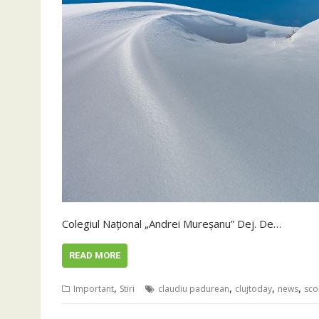
Colegiul Național „Andrei Mureșanu” Dej. De…
READ MORE
,
,
,
,
Important
Stiri
claudiu padurean
clujtoday
news
scol