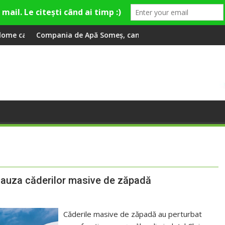
româna la 2 ani
e Apă Someș, campioană la dezvoltarea infrastructurii de apă 
Universitatea Cluj 
n cauza căderilor masive de zăpadă
Căderile masive de zăpadă au perturbat