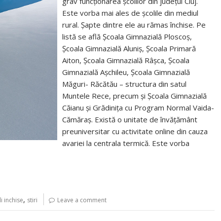
grav funcționarea școlilor din județul Cluj.
Este vorba mai ales de școlile din mediul
rural. Șapte dintre ele au rămas închise. Pe
listă se află Școala Gimnazială Ploscoș,
Școala Gimnazială Aluniș, Școala Primară
Aiton, Școala Gimnazială Râșca, Școala
Gimnazială Așchileu, Școala Gimnazială
Măguri- Răcătău – structura din satul
Muntele Rece, precum și Școala Gimnazială
Căianu și Grădinița cu Program Normal Vaida-
Cămăraș. Există o unitate de învățământ
preuniversitar cu activitate online din cauza
avariei la centrala termică. Este vorba
,
i inchise
stiri
Leave a comment