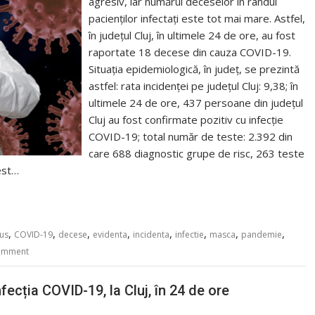
agresiv, iar numărul deceselor în rândul
pacienților infectați este tot mai mare. Astfel,
în județul Cluj, în ultimele 24 de ore, au fost
raportate 18 decese din cauza COVID-19.
Situația epidemiologică, în județ, se prezintă
astfel: rata incidenței pe județul Cluj: 9,38; în
ultimele 24 de ore, 437 persoane din județul
Cluj au fost confirmate pozitiv cu infecție
COVID-19; total număr de teste: 2.392 din
care 688 diagnostic grupe de risc, 263 teste
est…
,
,
,
,
,
,
,
,
us
COVID-19
decese
evidenta
incidenta
infectie
masca
pandemie
comment
ecția COVID-19, la Cluj, în 24 de ore