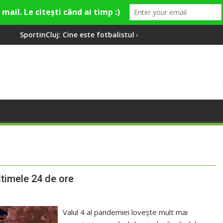
ine este fotbalistul cu două diplome care a învățat româna la 2 
Compania de Apă Someș,
ltimele 24 de ore
Valul 4 al pandemiei lovește mult mai