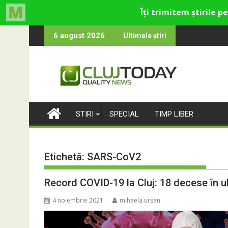
Skip
ru cultural și de divertisment din Cluj-Napoca
una devine o întrebare
SportinCluj: C
6 august 2026
Ultimele știri
to
content
STIRI
SPECIAL
TIMP LIBER
Etichetă:
SARS-CoV2
Record COVID-19 la Cluj: 18 decese în u
4 noiembrie 2021
mihaela.ursan