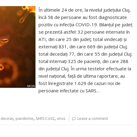
În ultimele 24 de ore, la nivelul județului Cluj,
încă 58 de persoane au fost diagnosticate
pozitiv cu infecția COVID-19. Bilanțul pe județ
se prezintă astfel: 32 persoane internate în
ATI, din care 25 din județ; total vindecați și
externați 831, din care 669 din județul Cluj;
total decedați 77, din care 55 din județul Cluj;
total internați 325 de pacienți, din care 288
din județul Cluj. În urma testelor efectuate la
nivel național, față de ultima raportare, au
fost înregistrate 1.629 de cazuri noi de
persoane infectate cu SARS…
,
,
,
,
decese
pandemie
SARS-CoV2
virus
Leave a comment