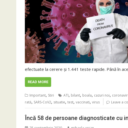
efectuate la cerere și 1.441 teste rapide. Până în ac
READ MORE
,
,
,
,
,
Important
Stiri
ATI
bilant
boala
cazuri noi
coronavir
,
,
,
,
,
rată
SARS-CoV2
situatie
test
vaccinati
virus
Leave a 
Încă 58 de persoane diagnosticate cu inf
25 septembrie 2020
mihaela.ursan