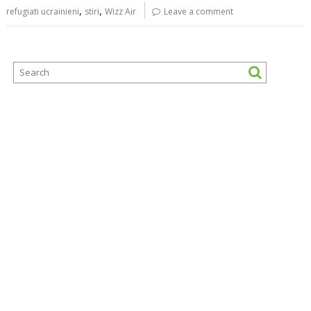
,
,
refugiati ucrainieni
stiri
Wizz Air
Leave a comment