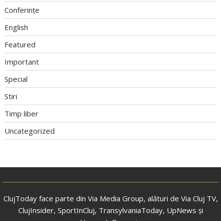
Conferințe
English
Featured
Important
Special
Stiri
Timp liber
Uncategorized
ClujToday face parte din Via Media Group, alături de Via Cluj TV,
ClujInsider, SportInCluj, TransylvaniaToday, UpNews și