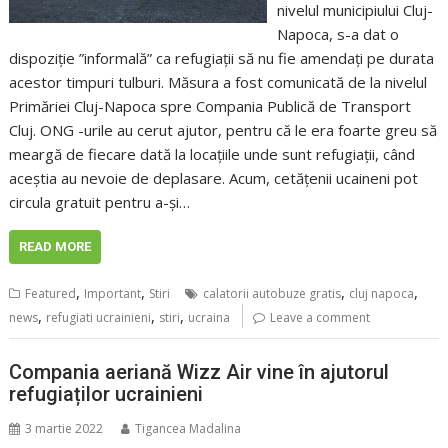
nivelul municipiului Cluj-
Napoca, s-a dat o
dispoziție ”informală” ca refugiații să nu fie amendați pe durata
acestor timpuri tulburi. Măsura a fost comunicată de la nivelul
Primăriei Cluj-Napoca spre Compania Publică de Transport
Cluj. ONG -urile au cerut ajutor, pentru că le era foarte greu să
meargă de fiecare dată la locațiile unde sunt refugiații, când
aceștia au nevoie de deplasare. Acum, cetățenii ucaineni pot
circula gratuit pentru a-și…
READ MORE
,
,
,
,
Featured
Important
Stiri
calatorii autobuze gratis
cluj napoca
,
,
,
news
refugiati ucrainieni
stiri
ucraina
Leave a comment
Compania aeriană Wizz Air vine în ajutorul
refugiaților ucrainieni
3 martie 2022
Tigancea Madalina