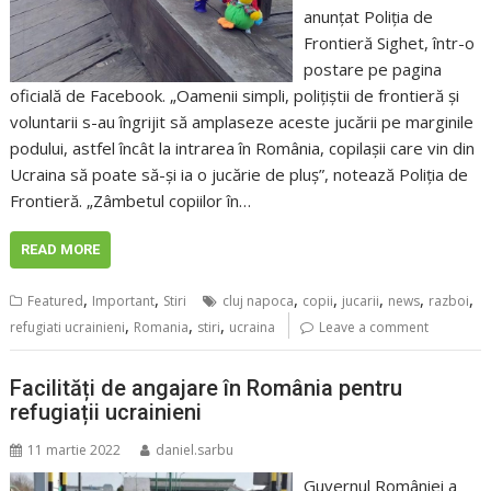
anunțat Poliția de
Frontieră Sighet, într-o
postare pe pagina
oficială de Facebook. „Oamenii simpli, poliţiştii de frontieră şi
voluntarii s-au îngrijit să amplaseze aceste jucării pe marginile
podului, astfel încât la intrarea în România, copilaşii care vin din
Ucraina să poate să-şi ia o jucărie de pluş”, notează Poliția de
Frontieră. „Zâmbetul copiilor în…
READ MORE
,
,
,
,
,
,
,
Featured
Important
Stiri
cluj napoca
copii
jucarii
news
razboi
,
,
,
refugiati ucrainieni
Romania
stiri
ucraina
Leave a comment
Facilități de angajare în România pentru
refugiații ucrainieni
11 martie 2022
daniel.sarbu
Guvernul României a