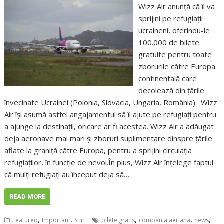
Wizz Air anunță că îi va
sprijini pe refugiații
ucraineni, oferindu-le
100.000 de bilete
gratuite pentru toate
zborurile către Europa
continentală care
decolează din țările
învecinate Ucrainei (Polonia, Slovacia, Ungaria, România). Wizz
Air își asumă astfel angajamentul să îi ajute pe refugiați pentru
a ajunge la destinații, oricare ar fi acestea. Wizz Air a adăugat
deja aeronave mai mari și zboruri suplimentare dinspre țările
aflate la graniță către Europa, pentru a sprijini circulația
refugiaților, în funcție de nevoi.În plus, Wizz Air înțelege faptul
că mulți refugiați au început deja să…
READ MORE
,
,
,
,
,
Featured
Important
Stiri
bilete gratis
compania aeriana
news