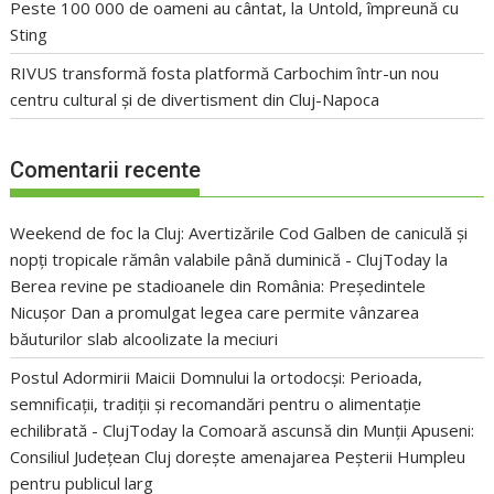
Peste 100 000 de oameni au cântat, la Untold, împreună cu
Sting
RIVUS transformă fosta platformă Carbochim într-un nou
centru cultural și de divertisment din Cluj-Napoca
Comentarii recente
Weekend de foc la Cluj: Avertizările Cod Galben de caniculă și
nopți tropicale rămân valabile până duminică - ClujToday
la
Berea revine pe stadioanele din România: Președintele
Nicușor Dan a promulgat legea care permite vânzarea
băuturilor slab alcoolizate la meciuri
Postul Adormirii Maicii Domnului la ortodocși: Perioada,
semnificații, tradiții și recomandări pentru o alimentație
echilibrată - ClujToday
la
Comoară ascunsă din Munții Apuseni:
Consiliul Județean Cluj dorește amenajarea Peșterii Humpleu
pentru publicul larg