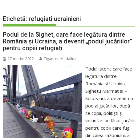
Etichetă:
refugiati ucrainieni
Podul de la Sighet, care face legătura dintre
România şi Ucraina, a devenit „podul jucăriilor”
pentru copiii refugiați
17 martie 2022
Tigancea Madalina
Podul istoric care face
legatura dintre
România şi Ucraina,
Sighetu Marmaţiei –
Solotvino, a devenit un
pod al jucăriilor, după
ce copii, poliţişti şi
voluntari au lăsat jucării
pentru copiii care fug
din calea războiului, a