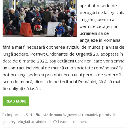
aprobat o serie de
derogări de la legislaţia
imigrării, pentru a
permite cetăţenilor
ucraineni să se
angajeze în România,
fără a mai fi necesară obţinerea avizului de muncă şi a vizei de
lungă şedere. Potrivit Ordonanţei de Urgenţă 20, adoptată în
data de 8 martie 2022, toţi cetăţenii ucraineni care vor semna
un contract individual de muncă cu o societate românească îşi
pot prelungi şederea prin obţinerea unui permis de şedere în
scop de muncă, direct de pe teritoriul României, fără să mai
fie obligaţi să iasă…
READ MORE
,
,
,
Important
Stiri
aviz de muncă
guvernul romaniei
permis de
,
şedere
refugiati ucrainieni
Leave a comment