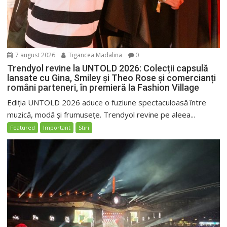
7 august 2026
Tigancea Madalina
0
Trendyol revine la UNTOLD 2026: Colecții capsulă
lansate cu Gina, Smiley și Theo Rose și comercianți
români parteneri, în premieră la Fashion Village
Ediția UNTOLD 2026 aduce o fuziune spectaculoasă între
muzică, modă și frumusețe. Trendyol revine pe aleea...
Featured
Important
Stiri