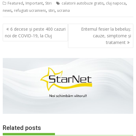
,
,
,
,
Featured
Important
Stiri
calatorii autobuze gratis
cluj napoca
,
,
,
news
refugiati ucrainieni
stiri
ucraina
Navigare
6 decese și peste 400 cazuri
Eritemul fesier la bebeluș:
în
noi de COVID-19, la Cluj
cauze, simptome și
articole
tratament
Related posts