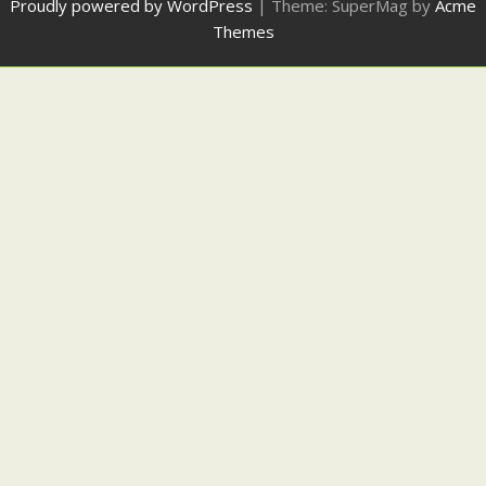
Proudly powered by WordPress
|
Theme: SuperMag by
Acme
Themes