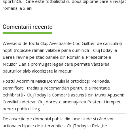
SportinCluj: Cine este fotbalistul cu două diplome care a învățat
româna la 2 ani
Comentarii recente
Weekend de foc la Cluj: Avertizările Cod Galben de caniculă și
nopți tropicale rămân valabile până duminică - ClujToday
la
Berea revine pe stadioanele din România: Președintele
Nicușor Dan a promulgat legea care permite vânzarea
băuturilor slab alcoolizate la meciuri
Postul Adormirii Maicii Domnului la ortodocși: Perioada,
semnificații, tradiții și recomandări pentru o alimentație
echilibrată - ClujToday
la
Comoară ascunsă din Munții Apuseni:
Consiliul Județean Cluj dorește amenajarea Peșterii Humpleu
pentru publicul larg
Dezinsecție pe domeniul public din Jucu: Unde și când vor
acționa echipele de intervenție - ClujToday
la
Relațiile