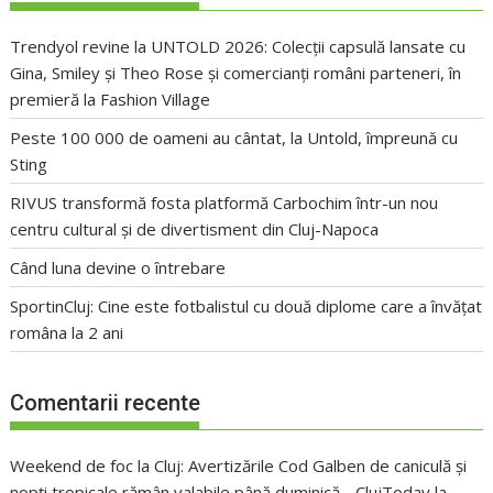
Trendyol revine la UNTOLD 2026: Colecții capsulă lansate cu
Gina, Smiley și Theo Rose și comercianți români parteneri, în
premieră la Fashion Village
Peste 100 000 de oameni au cântat, la Untold, împreună cu
Sting
RIVUS transformă fosta platformă Carbochim într-un nou
centru cultural și de divertisment din Cluj-Napoca
Când luna devine o întrebare
SportinCluj: Cine este fotbalistul cu două diplome care a învățat
româna la 2 ani
Comentarii recente
Weekend de foc la Cluj: Avertizările Cod Galben de caniculă și
nopți tropicale rămân valabile până duminică - ClujToday
la