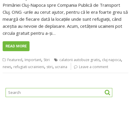
Primăriei Cluj-Napoca spre Compania Publică de Transport
Cluj. ONG -urile au cerut ajutor, pentru că le era foarte greu să
meargă de fiecare dată la locațiile unde sunt refugiații, când
aceștia au nevoie de deplasare. Acum, cetățenii ucaineni pot
circula gratuit pentru a-și…
READ MORE
,
,
,
,
Featured
Important
Stiri
calatorii autobuze gratis
cluj napoca
,
,
,
news
refugiati ucrainieni
stiri
ucraina
Leave a comment