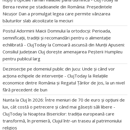
Berea revine pe stadioanele din România: Președintele
Nicușor Dan a promulgat legea care permite vânzarea
băuturilor slab alcoolizate la meciuri
Postul Adormirii Maicii Domnului la ortodocși: Perioada,
semnificații, tradiții și recomandări pentru o alimentație
echilibrată - ClujToday
la
Comoară ascunsă din Munții Apuseni:
Consiliul Județean Cluj dorește amenajarea Peșterii Humpleu
pentru publicul larg
Dezinsecție pe domeniul public din Jucu: Unde și când vor
acționa echipele de intervenție - ClujToday
la
Relațiile
economice dintre România și Regatul Țărilor de Jos, la un nivel
fără precedent de bun
Nunta la Cluj în 2026: Între meniuri de 70 de euro și opțiuni de
lux, cât costă o petrecere și când mai găsești săli libere -
ClujToday
la
Noaptea Bisericilor: tradiția europeană care
transformă, în premieră, Clujul într-un traseu al patrimoniului
religios