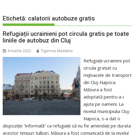
Etichetă:
calatorii autobuze gratis
Refugiații ucrainieni pot circula gratis pe toate
liniile de autobuz din Cluj
4 martie 2022
Tigancea Madalina
Refugiații ucraineni pot
circula gratuit cu
mijloacele de transport
din Cluj-Napoca.
Măsura a fost
adoptată pentru a-i
ajuta pe oameni. La
nivelul municipiului Cluj-
Napoca, s-a dat o
dispoziție ”informală” ca refugiații să nu fie amendați pe durata
acestor timpuri tulburi. Măsura a fost comunicată de la nivelul