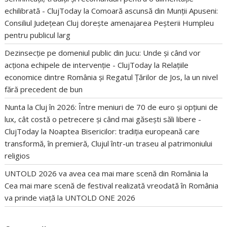
echilibrată - ClujToday
la
Comoară ascunsă din Munții Apuseni:
Consiliul Județean Cluj dorește amenajarea Peșterii Humpleu
pentru publicul larg
Dezinsecție pe domeniul public din Jucu: Unde și când vor
acționa echipele de intervenție - ClujToday
la
Relațiile
economice dintre România și Regatul Țărilor de Jos, la un nivel
fără precedent de bun
Nunta la Cluj în 2026: Între meniuri de 70 de euro și opțiuni de
lux, cât costă o petrecere și când mai găsești săli libere -
ClujToday
la
Noaptea Bisericilor: tradiția europeană care
transformă, în premieră, Clujul într-un traseu al patrimoniului
religios
UNTOLD 2026 va avea cea mai mare scenă din România
la
Cea mai mare scenă de festival realizată vreodată în România
va prinde viață la UNTOLD ONE 2026