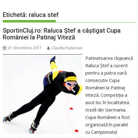
Etichetă:
raluca stef
SportinCluj.ro: Raluca Ştef a câştigat Cupa
României la Patinaj Viteză
21 decembrie 2017
Claudiu Padurean
Patinatoarea clujeancă
Raluca Ştef a cucerit
pentru a patra oară
consecutiv Cupa
României la Patinaj
Viteză. Competiţia a
avut loc în localitatea
Inzell din Germania.
Cupa României a fost
organizată în paralel
cu Campionatul