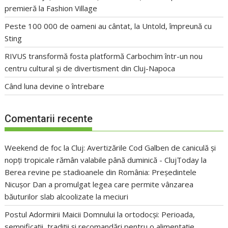
premieră la Fashion Village
Peste 100 000 de oameni au cântat, la Untold, împreună cu
Sting
RIVUS transformă fosta platformă Carbochim într-un nou
centru cultural și de divertisment din Cluj-Napoca
Când luna devine o întrebare
Comentarii recente
Weekend de foc la Cluj: Avertizările Cod Galben de caniculă și
nopți tropicale rămân valabile până duminică - ClujToday
la
Berea revine pe stadioanele din România: Președintele
Nicușor Dan a promulgat legea care permite vânzarea
băuturilor slab alcoolizate la meciuri
Postul Adormirii Maicii Domnului la ortodocși: Perioada,
semnificații, tradiții și recomandări pentru o alimentație