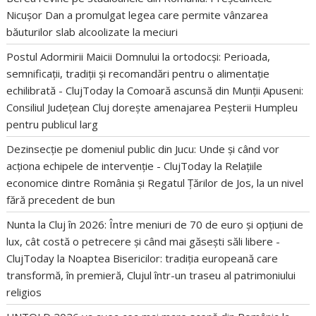
Nicușor Dan a promulgat legea care permite vânzarea
băuturilor slab alcoolizate la meciuri
Postul Adormirii Maicii Domnului la ortodocși: Perioada,
semnificații, tradiții și recomandări pentru o alimentație
echilibrată - ClujToday
la
Comoară ascunsă din Munții Apuseni:
Consiliul Județean Cluj dorește amenajarea Peșterii Humpleu
pentru publicul larg
Dezinsecție pe domeniul public din Jucu: Unde și când vor
acționa echipele de intervenție - ClujToday
la
Relațiile
economice dintre România și Regatul Țărilor de Jos, la un nivel
fără precedent de bun
Nunta la Cluj în 2026: Între meniuri de 70 de euro și opțiuni de
lux, cât costă o petrecere și când mai găsești săli libere -
ClujToday
la
Noaptea Bisericilor: tradiția europeană care
transformă, în premieră, Clujul într-un traseu al patrimoniului
religios