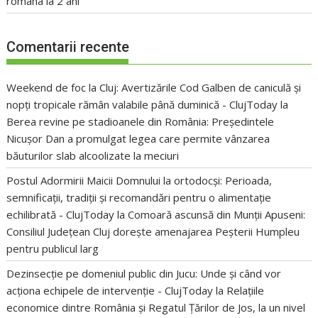
româna la 2 ani
Comentarii recente
Weekend de foc la Cluj: Avertizările Cod Galben de caniculă și
nopți tropicale rămân valabile până duminică - ClujToday
la
Berea revine pe stadioanele din România: Președintele
Nicușor Dan a promulgat legea care permite vânzarea
băuturilor slab alcoolizate la meciuri
Postul Adormirii Maicii Domnului la ortodocși: Perioada,
semnificații, tradiții și recomandări pentru o alimentație
echilibrată - ClujToday
la
Comoară ascunsă din Munții Apuseni:
Consiliul Județean Cluj dorește amenajarea Peșterii Humpleu
pentru publicul larg
Dezinsecție pe domeniul public din Jucu: Unde și când vor
acționa echipele de intervenție - ClujToday
la
Relațiile
economice dintre România și Regatul Țărilor de Jos, la un nivel