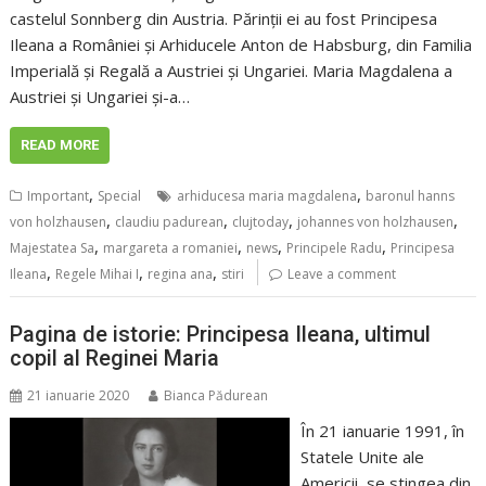
castelul Sonnberg din Austria. Părinții ei au fost Principesa
Ileana a României și Arhiducele Anton de Habsburg, din Familia
Imperială și Regală a Austriei și Ungariei. Maria Magdalena a
Austriei și Ungariei și-a…
READ MORE
,
,
Important
Special
arhiducesa maria magdalena
baronul hanns
,
,
,
,
von holzhausen
claudiu padurean
clujtoday
johannes von holzhausen
,
,
,
,
Majestatea Sa
margareta a romaniei
news
Principele Radu
Principesa
,
,
,
Ileana
Regele Mihai I
regina ana
stiri
Leave a comment
Pagina de istorie: Principesa Ileana, ultimul
copil al Reginei Maria
21 ianuarie 2020
Bianca Pădurean
În 21 ianuarie 1991, în
Statele Unite ale
Americii, se stingea din