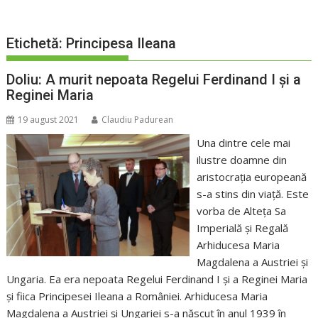
Etichetă:
Principesa Ileana
Doliu: A murit nepoata Regelui Ferdinand I și a
Reginei Maria
19 august 2021
Claudiu Padurean
Una dintre cele mai
ilustre doamne din
aristocrația europeană
s-a stins din viață. Este
vorba de Alteța Sa
Imperială și Regală
Arhiducesa Maria
Magdalena a Austriei și
Ungaria. Ea era nepoata Regelui Ferdinand I și a Reginei Maria
și fiica Principesei Ileana a României. Arhiducesa Maria
Magdalena a Austriei și Ungariei s-a născut în anul 1939 în