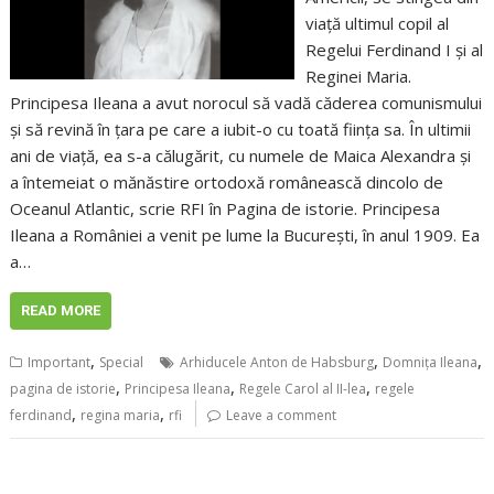
viață ultimul copil al
Regelui Ferdinand I și al
Reginei Maria.
Principesa Ileana a avut norocul să vadă căderea comunismului
și să revină în țara pe care a iubit-o cu toată ființa sa. În ultimii
ani de viață, ea s-a călugărit, cu numele de Maica Alexandra și
a întemeiat o mănăstire ortodoxă românească dincolo de
Oceanul Atlantic, scrie RFI în Pagina de istorie. Principesa
Ileana a României a venit pe lume la București, în anul 1909. Ea
a…
READ MORE
,
,
,
Important
Special
Arhiducele Anton de Habsburg
Domnița Ileana
,
,
,
pagina de istorie
Principesa Ileana
Regele Carol al II-lea
regele
,
,
ferdinand
regina maria
rfi
Leave a comment