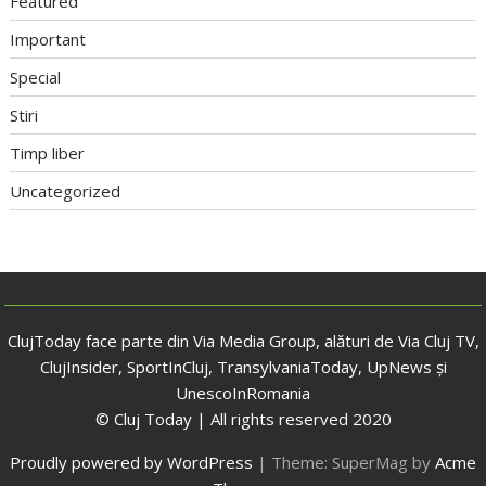
Featured
Important
Special
Stiri
Timp liber
Uncategorized
ClujToday face parte din Via Media Group, alături de Via Cluj TV,
ClujInsider, SportInCluj, TransylvaniaToday, UpNews și
UnescoInRomania
© Cluj Today | All rights reserved 2020
Proudly powered by WordPress
|
Theme: SuperMag by
Acme