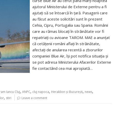
curse Blue Air au cerut până marți noaptea
ajutorul Ministerului de Externe pentru a fi
ajutați să se întoarcă în țară. Pasagerii care
au făcut aceste solicitări sunt în prezent
Cehia, Cipru, Portugalia sau Spania. Românii
care au rămas blocați în străinătate vor fi
repatriați cu avioane TAROM. MAE a anunțat
că cetățenii români aflați în străinătate,
afectați de anularea recentă a zborurilor
companiei Blue Air, își pot notifica situația și
se pot adresa Ministerului Afacerilor Externe
fie contactând cea mai apropiată…
,
,
,
,
,
ram Iancu Cluj
ANPC
cluj napoca
Heraklion și București
news
,
lor
stiri
Leave a comment