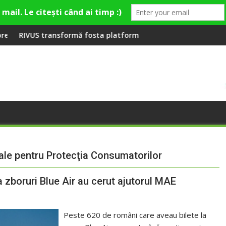
mieră la Fashion Village
rmă fosta platformă Carbochim într-un nou centru cultural și 
Când luna devine o în
nale pentru Protecţia Consumatorilor
 zboruri Blue Air au cerut ajutorul MAE
Peste 620 de români care aveau bilete la