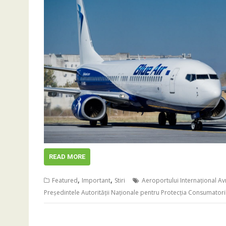
READ MORE
,
,
Featured
Important
Stiri
Aeroportului Internațional Av
Preşedintele Autorităţii Naţionale pentru Protecţia Consumatori