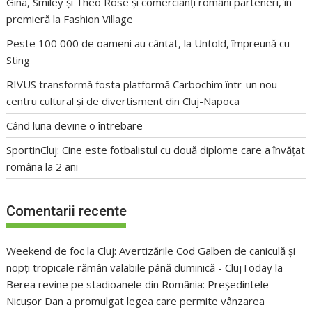
Gina, Smiley și Theo Rose și comercianți români parteneri, în
premieră la Fashion Village
Peste 100 000 de oameni au cântat, la Untold, împreună cu
Sting
RIVUS transformă fosta platformă Carbochim într-un nou
centru cultural și de divertisment din Cluj-Napoca
Când luna devine o întrebare
SportinCluj: Cine este fotbalistul cu două diplome care a învățat
româna la 2 ani
Comentarii recente
Weekend de foc la Cluj: Avertizările Cod Galben de caniculă și
nopți tropicale rămân valabile până duminică - ClujToday
la
Berea revine pe stadioanele din România: Președintele
Nicușor Dan a promulgat legea care permite vânzarea