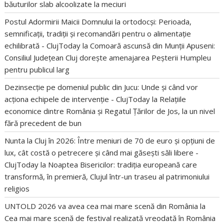
băuturilor slab alcoolizate la meciuri
Postul Adormirii Maicii Domnului la ortodocși: Perioada,
semnificații, tradiții și recomandări pentru o alimentație
echilibrată - ClujToday
la
Comoară ascunsă din Munții Apuseni:
Consiliul Județean Cluj dorește amenajarea Peșterii Humpleu
pentru publicul larg
Dezinsecție pe domeniul public din Jucu: Unde și când vor
acționa echipele de intervenție - ClujToday
la
Relațiile
economice dintre România și Regatul Țărilor de Jos, la un nivel
fără precedent de bun
Nunta la Cluj în 2026: Între meniuri de 70 de euro și opțiuni de
lux, cât costă o petrecere și când mai găsești săli libere -
ClujToday
la
Noaptea Bisericilor: tradiția europeană care
transformă, în premieră, Clujul într-un traseu al patrimoniului
religios
UNTOLD 2026 va avea cea mai mare scenă din România
la
Cea mai mare scenă de festival realizată vreodată în România