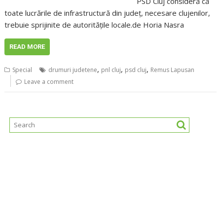
PSD Cluj consideră că
toate lucrările de infrastructură din judeţ, necesare clujenilor,
trebuie sprijinite de autorităţile locale.de Horia Nasra
READ MORE
,
,
,
Special
drumuri judetene
pnl cluj
psd cluj
Remus Lapusan
Leave a comment