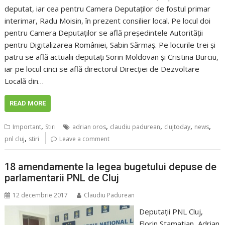
deputat, iar cea pentru Camera Deputaților de fostul primar
interimar, Radu Moisin, în prezent consilier local. Pe locul doi
pentru Camera Deputaților se află președintele Autorității
pentru Digitalizarea României, Sabin Sărmaș. Pe locurile trei și
patru se află actualii deputați Sorin Moldovan și Cristina Burciu,
iar pe locul cinci se află directorul Direcției de Dezvoltare
Locală din…
READ MORE
,
,
,
,
,
Important
Stiri
adrian oros
claudiu padurean
clujtoday
news
,
pnl cluj
stiri
Leave a comment
18 amendamente la legea bugetului depuse de
parlamentarii PNL de Cluj
12 decembrie 2017
Claudiu Padurean
Deputaţii PNL Cluj,
Florin Stamatian, Adrian