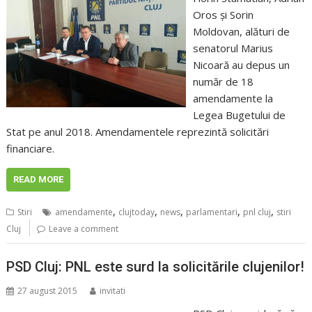
Oros şi Sorin
Moldovan, alături de
senatorul Marius
Nicoară au depus un
număr de 18
amendamente la
Legea Bugetului de
Stat pe anul 2018. Amendamentele reprezintă solicitări
financiare.
READ MORE
,
,
,
,
,
Stiri
amendamente
clujtoday
news
parlamentari
pnl cluj
stiri
Cluj
Leave a comment
PSD Cluj: PNL este surd la solicitările clujenilor!
27 august 2015
invitati