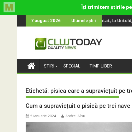
Skip
e cu Gina, Smiley și Theo Rose și comercianți români parteneri, 
Peste 100 000 de oameni au cântat, la Untold, împreună cu Sti
RIVUS t
7 august 2026
Ultimele știri
to
content
STIRI
SPECIAL
TIMP LIBER
Etichetă:
pisica care a supraviețuit pe t
Cum a supraviețuit o pisică pe trei nave
5 ianuarie 2024
Andrei Albu