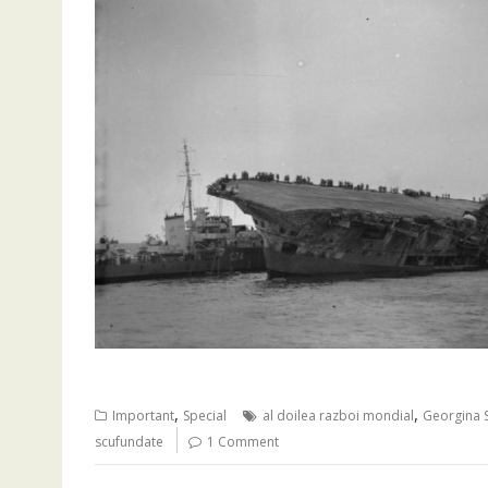
,
,
Important
Special
al doilea razboi mondial
Georgina 
scufundate
1 Comment