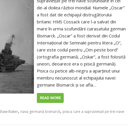
supraviețuit pe trei nave scufundate în cel
de-al doilea război mondial. Numele „Oscar”
a fost dat de echipajul distrugătorului
britanic HMS Cossack care l-a salvat din
mare în urma scufundării cuirasatului german
Bismarck. „Oscar” a fost derivat din Codul
Internațional de Semnale pentru litera „O”,
care este codul pentru „Om peste bord”
(ortografia germană, „Oskar”, a fost folosită
uneori, deoarece era o pisică germană).
Pisica cu petice alb-negru a aparținut unui
membru necunoscut al echipajului navei
germane Bismarck și se afla…
READ MORE
,
,
Shaw-Baker
nava germană bismarck
pisica care a supraviețuit pe trei nave