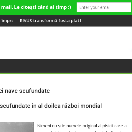
în premieră la Fashion Village
ng
ransformă fosta platformă Carbochim într-un nou centru cultura
Când luna devine
rei nave scufundate
 scufundate în al doilea război mondial
Nimeni nu știe numele original al pisicii care a