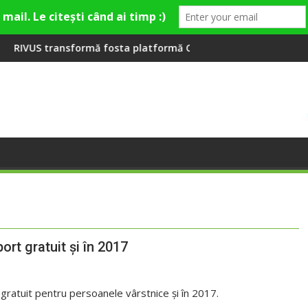
ieră la Fashion Village
mă fosta platformă Carbochim într-un nou centru cultural și d
Când luna devine o înt
ort gratuit şi în 2017
 gratuit pentru persoanele vârstnice şi în 2017.