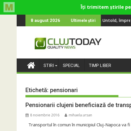
Skip
na, Smiley și Theo Rose și comercianți români parteneri, în prem
100 000 de oameni au cântat, la Untold, împreună cu Sting
RIVUS transfor
8 august 2026
Ultimele știri
to
content
STIRI
SPECIAL
TIMP LIBER
Etichetă:
pensionari
Pensionarii clujeni beneficiază de transp
8 noiembrie 2016
mihaela.ursan
Transportul în comun în municipiul Cluj-Napoca va fi