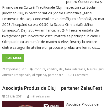
pentru Conservarea şi
Promovarea Culturii Tradiţionale Cluj, Inspectoratul Şcolar
Judeţean Cluj, în parteneriat cu Școala Gimnazială „Mihai
Eminescu” din Dej. Concursul se va desfăşura sâmbătă, 20 mai
2023, începând cu ora 09:30, la Școala Gimnazială „Mihai
Eminescu”, Dej, str. Avram Iancu, nr. 2-4. Fiecare unitate de
învățământ preuniversitar este invitată să participe în cadrul
Olimpiadei cu un număr de maxim 6 elevi, înscrişi la oricare
dintre categoriile atelierelor propuse: prelucrare lemn, os,…
READ MORE
,
,
,
,
,
Important
Stiri
concurs
conditii
dej
faza judeteana
Meşteşuguri
,
,
Artistice Tradiţionale
olimpiadă
participare
1 Comment
Asociația Produs de Cluj – partener ZalauFest
29 iulie 2021
mihaela.ursan
Asociația Produs de