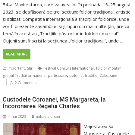
54-a. Manifestarea, care va avea loc în perioada 18-25 august
2023, se desfășoară pe trei secțiuni: folclor tradițional, artistic
și stilizat. Competiția internaţională a tradiţiilor folclorice, unde
vor fi prezente ansambluri și grupuri din mai multe țări, are ca
temă în acest an „Tradițiile păstorilor în folclorul muzical”.
Clujenii sunt înscriși la secțiunea „folclor tradițional”, unde…
READ MORE
,
,
,
Important
Stiri
Festival Concurs International
folclor montan
,
,
,
,
grupul Traditii ormanene
participare
polonia
traditie
Zakopane
2 Comments
Custodele Coroanei, MS Margareta, la
Încoronarea Regelui Charles
4 mai 2023
mihaela.ursan
Majestatea Sa
Margareta, Custodele