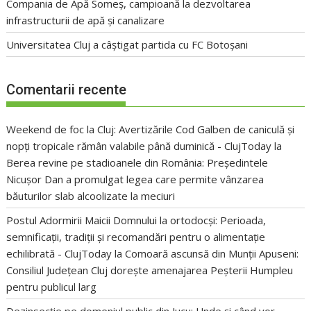
Compania de Apă Someș, campioană la dezvoltarea
infrastructurii de apă și canalizare
Universitatea Cluj a câștigat partida cu FC Botoșani
Comentarii recente
Weekend de foc la Cluj: Avertizările Cod Galben de caniculă și
nopți tropicale rămân valabile până duminică - ClujToday
la
Berea revine pe stadioanele din România: Președintele
Nicușor Dan a promulgat legea care permite vânzarea
băuturilor slab alcoolizate la meciuri
Postul Adormirii Maicii Domnului la ortodocși: Perioada,
semnificații, tradiții și recomandări pentru o alimentație
echilibrată - ClujToday
la
Comoară ascunsă din Munții Apuseni:
Consiliul Județean Cluj dorește amenajarea Peșterii Humpleu
pentru publicul larg
Dezinsecție pe domeniul public din Jucu: Unde și când vor