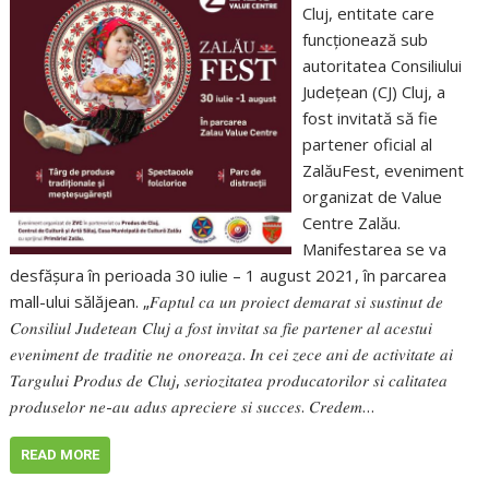
Cluj, entitate care
funcționează sub
autoritatea Consiliului
Județean (CJ) Cluj, a
fost invitată să fie
partener oficial al
ZalăuFest, eveniment
organizat de Value
Centre Zalău.
Manifestarea se va
desfășura în perioada 30 iulie – 1 august 2021, în parcarea
mall-ului sălăjean. „𝐹𝑎𝑝𝑡𝑢𝑙 𝑐𝑎 𝑢𝑛 𝑝𝑟𝑜𝑖𝑒𝑐𝑡 𝑑𝑒𝑚𝑎𝑟𝑎𝑡 𝑠𝑖 𝑠𝑢𝑠𝑡𝑖𝑛𝑢𝑡 𝑑𝑒
𝐶𝑜𝑛𝑠𝑖𝑙𝑖𝑢𝑙 𝐽𝑢𝑑𝑒𝑡𝑒𝑎𝑛 𝐶𝑙𝑢𝑗 𝑎 𝑓𝑜𝑠𝑡 𝑖𝑛𝑣𝑖𝑡𝑎𝑡 𝑠𝑎 𝑓𝑖𝑒 𝑝𝑎𝑟𝑡𝑒𝑛𝑒𝑟 𝑎𝑙 𝑎𝑐𝑒𝑠𝑡𝑢𝑖
𝑒𝑣𝑒𝑛𝑖𝑚𝑒𝑛𝑡 𝑑𝑒 𝑡𝑟𝑎𝑑𝑖𝑡𝑖𝑒 𝑛𝑒 𝑜𝑛𝑜𝑟𝑒𝑎𝑧𝑎. 𝐼𝑛 𝑐𝑒𝑖 𝑧𝑒𝑐𝑒 𝑎𝑛𝑖 𝑑𝑒 𝑎𝑐𝑡𝑖𝑣𝑖𝑡𝑎𝑡𝑒 𝑎𝑖
𝑇𝑎𝑟𝑔𝑢𝑙𝑢𝑖 𝑃𝑟𝑜𝑑𝑢𝑠 𝑑𝑒 𝐶𝑙𝑢𝑗, 𝑠𝑒𝑟𝑖𝑜𝑧𝑖𝑡𝑎𝑡𝑒𝑎 𝑝𝑟𝑜𝑑𝑢𝑐𝑎𝑡𝑜𝑟𝑖𝑙𝑜𝑟 𝑠𝑖 𝑐𝑎𝑙𝑖𝑡𝑎𝑡𝑒𝑎
𝑝𝑟𝑜𝑑𝑢𝑠𝑒𝑙𝑜𝑟 𝑛𝑒-𝑎𝑢 𝑎𝑑𝑢𝑠 𝑎𝑝𝑟𝑒𝑐𝑖𝑒𝑟𝑒 𝑠𝑖 𝑠𝑢𝑐𝑐𝑒𝑠. 𝐶𝑟𝑒𝑑𝑒𝑚…
READ MORE