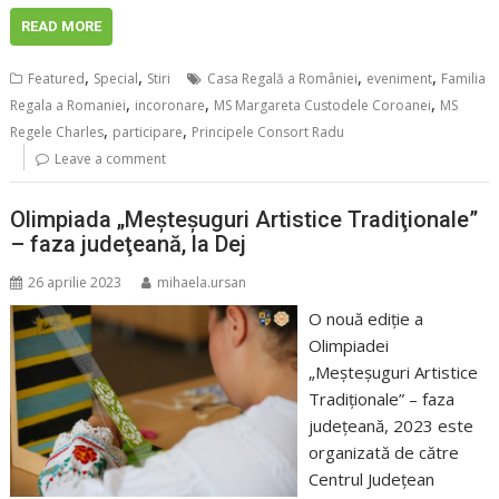
READ MORE
,
,
,
,
Featured
Special
Stiri
Casa Regală a României
eveniment
Familia
,
,
,
Regala a Romaniei
incoronare
MS Margareta Custodele Coroanei
MS
,
,
Regele Charles
participare
Principele Consort Radu
Leave a comment
Olimpiada „Meşteşuguri Artistice Tradiţionale”
– faza judeţeană, la Dej
26 aprilie 2023
mihaela.ursan
O nouă ediţie a
Olimpiadei
„Meşteşuguri Artistice
Tradiţionale” – faza
judeţeană, 2023 este
organizată de către
Centrul Judeţean