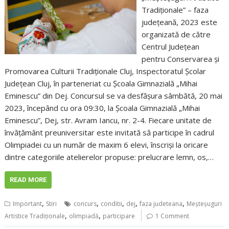
Tradiţionale” – faza
judeţeană, 2023 este
organizată de către
Centrul Judeţean
pentru Conservarea şi
Promovarea Culturii Tradiţionale Cluj, Inspectoratul Şcolar
Judeţean Cluj, în parteneriat cu Școala Gimnazială „Mihai
Eminescu” din Dej. Concursul se va desfăşura sâmbătă, 20 mai
2023, începând cu ora 09:30, la Școala Gimnazială „Mihai
Eminescu”, Dej, str. Avram Iancu, nr. 2-4. Fiecare unitate de
învățământ preuniversitar este invitată să participe în cadrul
Olimpiadei cu un număr de maxim 6 elevi, înscrişi la oricare
dintre categoriile atelierelor propuse: prelucrare lemn, os,…
READ MORE
,
,
,
,
,
Important
Stiri
concurs
conditii
dej
faza judeteana
Meşteşuguri
,
,
Artistice Tradiţionale
olimpiadă
participare
1 Comment