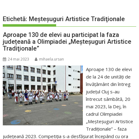
Etichetă:
Meşteşuguri Artistice Tradiţionale
Aproape 130 de elevi au participat la faza
județeană a Olimpiadei „Meşteşuguri Artistice
Tradiţionale”
24 mai 2023
mihaela.ursan
Aproape 130 de elevi
de la 24 de unități de
învățământ din întreg
judeţul Cluj s-au
întrecut sâmbătă, 20
mai 2023, la Dej, în
cadrul Olimpiadei
„Meşteşuguri Artistice
Tradiţionale” – faza
judeţeană 2023. Competiția s-a desfăşurat începând cu ora