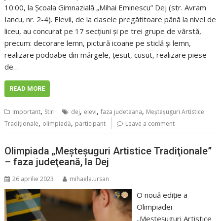
10:00, la Școala Gimnazială „Mihai Eminescu” Dej (str. Avram
Iancu, nr. 2-4). Elevii, de la clasele pregătitoare până la nivel de
liceu, au concurat pe 17 secțiuni și pe trei grupe de vârstă,
precum: decorare lemn, pictură icoane pe sticlă și lemn,
realizare podoabe din mărgele, ţesut, cusut, realizare piese
de…
READ MORE
,
,
,
,
Important
Stiri
dej
elevi
faza judeteana
Meşteşuguri Artistice
,
,
Tradiţionale
olimpiadă
participant
Leave a comment
Olimpiada „Meşteşuguri Artistice Tradiţionale”
– faza judeţeană, la Dej
26 aprilie 2023
mihaela.ursan
O nouă ediţie a
Olimpiadei
„Meşteşuguri Artistice