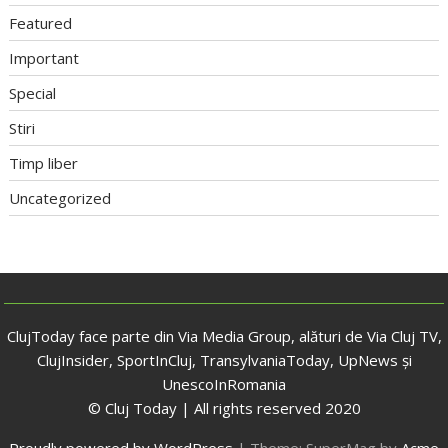
Featured
Important
Special
Stiri
Timp liber
Uncategorized
ClujToday face parte din Via Media Group, alături de Via Cluj TV,
ClujInsider, SportInCluj, TransylvaniaToday, UpNews și
UnescoInRomania
© Cluj Today | All rights reserved 2020
Proudly powered by WordPress
|
Theme: SuperMag by
Acme