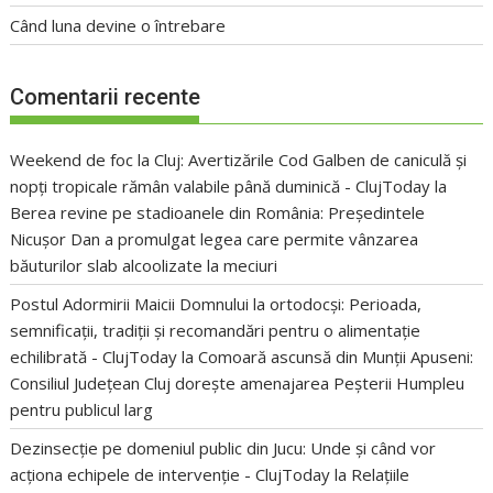
Când luna devine o întrebare
Comentarii recente
Weekend de foc la Cluj: Avertizările Cod Galben de caniculă și
nopți tropicale rămân valabile până duminică - ClujToday
la
Berea revine pe stadioanele din România: Președintele
Nicușor Dan a promulgat legea care permite vânzarea
băuturilor slab alcoolizate la meciuri
Postul Adormirii Maicii Domnului la ortodocși: Perioada,
semnificații, tradiții și recomandări pentru o alimentație
echilibrată - ClujToday
la
Comoară ascunsă din Munții Apuseni:
Consiliul Județean Cluj dorește amenajarea Peșterii Humpleu
pentru publicul larg
Dezinsecție pe domeniul public din Jucu: Unde și când vor
acționa echipele de intervenție - ClujToday
la
Relațiile