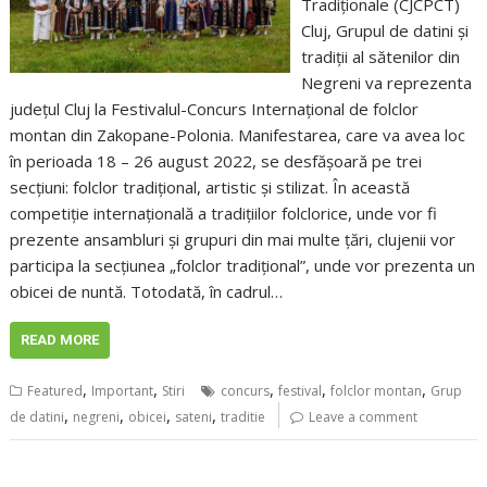
Tradiționale (CJCPCT)
Cluj, Grupul de datini și
tradiții al sătenilor din
Negreni va reprezenta
județul Cluj la Festivalul-Concurs Internațional de folclor
montan din Zakopane-Polonia. Manifestarea, care va avea loc
în perioada 18 – 26 august 2022, se desfășoară pe trei
secțiuni: folclor tradițional, artistic și stilizat. În această
competiție internațională a tradițiilor folclorice, unde vor fi
prezente ansambluri și grupuri din mai multe țări, clujenii vor
participa la secțiunea „folclor tradițional”, unde vor prezenta un
obicei de nuntă. Totodată, în cadrul…
READ MORE
,
,
,
,
,
Featured
Important
Stiri
concurs
festival
folclor montan
Grup
,
,
,
,
de datini
negreni
obicei
sateni
traditie
Leave a comment