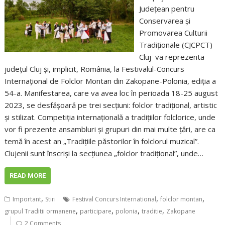
Județean pentru
Conservarea și
Promovarea Culturii
Tradiționale (CJCPCT)
Cluj va reprezenta
județul Cluj și, implicit, România, la Festivalul-Concurs
Internaţional de Folclor Montan din Zakopane-Polonia, ediția a
54-a. Manifestarea, care va avea loc în perioada 18-25 august
2023, se desfășoară pe trei secțiuni: folclor tradițional, artistic
și stilizat. Competiția internaţională a tradiţiilor folclorice, unde
vor fi prezente ansambluri și grupuri din mai multe țări, are ca
temă în acest an „Tradițiile păstorilor în folclorul muzical”.
Clujenii sunt înscriși la secțiunea „folclor tradițional”, unde…
READ MORE
,
,
,
Important
Stiri
Festival Concurs International
folclor montan
,
,
,
,
grupul Traditii ormanene
participare
polonia
traditie
Zakopane
2 Comments