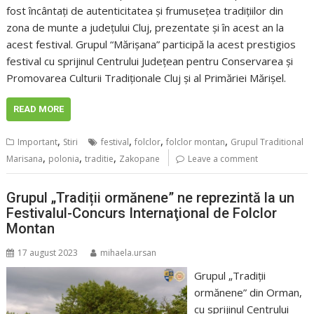
fost încântați de autenticitatea și frumusețea tradițiilor din
zona de munte a județului Cluj, prezentate și în acest an la
acest festival. Grupul “Mărișana” participă la acest prestigios
festival cu sprijinul Centrului Județean pentru Conservarea și
Promovarea Culturii Tradiționale Cluj și al Primăriei Mărișel.
READ MORE
,
,
,
,
Important
Stiri
festival
folclor
folclor montan
Grupul Traditional
,
,
,
Marisana
polonia
traditie
Zakopane
Leave a comment
Grupul „Tradiții ormănene” ne reprezintă la un
Festivalul-Concurs Internaţional de Folclor
Montan
17 august 2023
mihaela.ursan
Grupul „Tradiții
ormănene” din Orman,
cu sprijinul Centrului