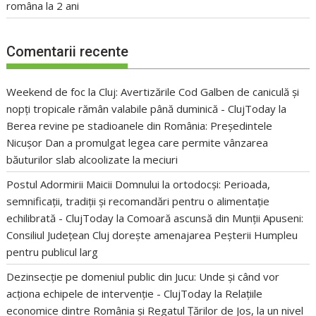
româna la 2 ani
Comentarii recente
Weekend de foc la Cluj: Avertizările Cod Galben de caniculă și
nopți tropicale rămân valabile până duminică - ClujToday
la
Berea revine pe stadioanele din România: Președintele
Nicușor Dan a promulgat legea care permite vânzarea
băuturilor slab alcoolizate la meciuri
Postul Adormirii Maicii Domnului la ortodocși: Perioada,
semnificații, tradiții și recomandări pentru o alimentație
echilibrată - ClujToday
la
Comoară ascunsă din Munții Apuseni:
Consiliul Județean Cluj dorește amenajarea Peșterii Humpleu
pentru publicul larg
Dezinsecție pe domeniul public din Jucu: Unde și când vor
acționa echipele de intervenție - ClujToday
la
Relațiile
economice dintre România și Regatul Țărilor de Jos, la un nivel