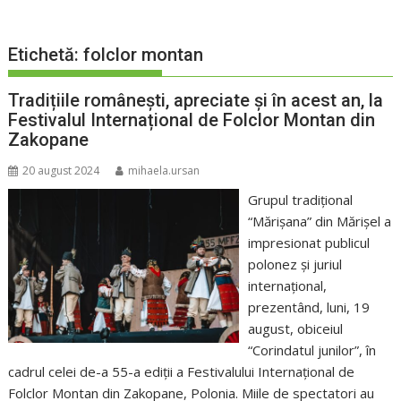
Etichetă:
folclor montan
Tradițiile românești, apreciate și în acest an, la
Festivalul Internațional de Folclor Montan din
Zakopane
20 august 2024
mihaela.ursan
Grupul tradițional
“Mărișana” din Mărișel a
impresionat publicul
polonez și juriul
internațional,
prezentând, luni, 19
august, obiceiul
“Corindatul junilor”, în
cadrul celei de-a 55-a ediții a Festivalului Internațional de
Folclor Montan din Zakopane, Polonia. Miile de spectatori au