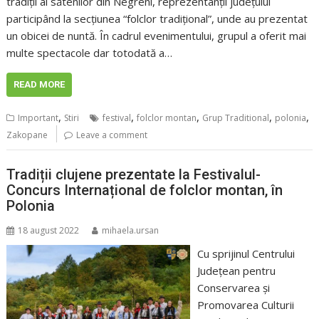
tradiții al sătenilor din Negreni, reprezentanții județului
participând la secțiunea “folclor tradițional”, unde au prezentat
un obicei de nuntă. În cadrul evenimentului, grupul a oferit mai
multe spectacole dar totodată a…
READ MORE
,
,
,
,
,
Important
Stiri
festival
folclor montan
Grup Traditional
polonia
Zakopane
Leave a comment
Tradiții clujene prezentate la Festivalul-
Concurs Internațional de folclor montan, în
Polonia
18 august 2022
mihaela.ursan
Cu sprijinul Centrului
Județean pentru
Conservarea și
Promovarea Culturii