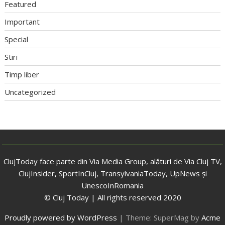
Featured
Important
Special
Stiri
Timp liber
Uncategorized
ClujToday face parte din Via Media Group, alături de Via Cluj TV,
ClujInsider, SportInCluj, TransylvaniaToday, UpNews și
UnescoInRomania
© Cluj Today | All rights reserved 2020
Proudly powered by WordPress
|
Theme: SuperMag by
Acme