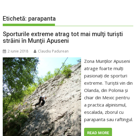
Etichetă:
parapanta
Sporturile extreme atrag tot mai mulţi turişti
străini în Munţii Apuseni
2 iunie 2018
Claudiu Padurean
Zona Munţilor Apuseni
atrage foarte mulţi
pasionaţi de sporturi
extreme. Turiştii vin din
Olanda, din Polonia şi
chiar din Mexic pentru
a practica alpinismul,
escalada, zborul cu
parapanta sau raftingul.
READ MORE