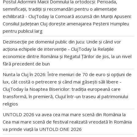
Postul Adormirii Maicii Domnului la ortodocși: Perioada,
semnificații, tradiții și recomandări pentru o alimentație
echilibrată - ClujToday
la
Comoară ascunsă din Munții Apuseni:
Consiliul Județean Cluj dorește amenajarea Peșterii Humpleu
pentru publicul larg
Dezinsecție pe domeniul public din Jucu: Unde și când vor
acționa echipele de intervenție - ClujToday
la
Relațiile
economice dintre România și Regatul Țărilor de Jos, la un nivel
fără precedent de bun
Nunta la Cluj în 2026: Între meniuri de 70 de euro și opțiuni de
lux, cât costă o petrecere și când mai găsești săli libere -
ClujToday
la
Noaptea Bisericilor: tradiția europeană care
transformă, în premieră, Clujul într-un traseu al patrimoniului
religios
UNTOLD 2026 va avea cea mai mare scenă din România
la
Cea mai mare scenă de festival realizată vreodată în România
va prinde viață la UNTOLD ONE 2026