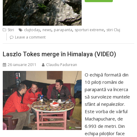
,
,
,
,
Stiri
clujtoday
news
parapanta
sporturi extreme
stiri Cluj
Leave a comment
Laszlo Tokes merge în Himalaya (VIDEO)
26 ianuarie 2011
Claudiu Padurean
O echipă formată din
10 piloți români de
parapantă va încerca
să survoleze muntele
sfânt al nepalezilor.
Este vorba de vârful
Machapuchare, de
6.993 de metri. Din
echipa piloților face