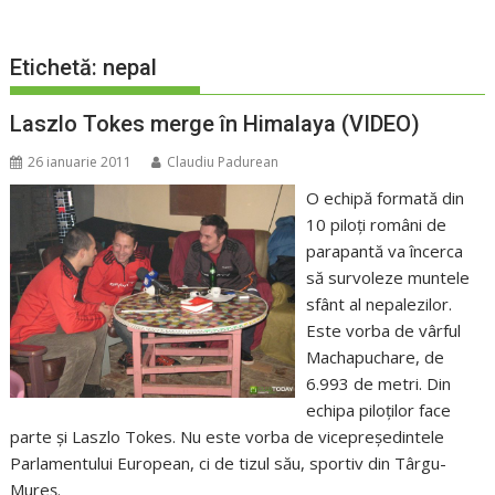
Etichetă:
nepal
Laszlo Tokes merge în Himalaya (VIDEO)
26 ianuarie 2011
Claudiu Padurean
O echipă formată din
10 piloți români de
parapantă va încerca
să survoleze muntele
sfânt al nepalezilor.
Este vorba de vârful
Machapuchare, de
6.993 de metri. Din
echipa piloților face
parte și Laszlo Tokes. Nu este vorba de vicepreședintele
Parlamentului European, ci de tizul său, sportiv din Târgu-
Mureș.