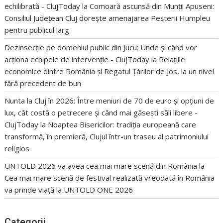
echilibrată - ClujToday
la
Comoară ascunsă din Munții Apuseni:
Consiliul Județean Cluj dorește amenajarea Peșterii Humpleu
pentru publicul larg
Dezinsecție pe domeniul public din Jucu: Unde și când vor
acționa echipele de intervenție - ClujToday
la
Relațiile
economice dintre România și Regatul Țărilor de Jos, la un nivel
fără precedent de bun
Nunta la Cluj în 2026: Între meniuri de 70 de euro și opțiuni de
lux, cât costă o petrecere și când mai găsești săli libere -
ClujToday
la
Noaptea Bisericilor: tradiția europeană care
transformă, în premieră, Clujul într-un traseu al patrimoniului
religios
UNTOLD 2026 va avea cea mai mare scenă din România
la
Cea mai mare scenă de festival realizată vreodată în România
va prinde viață la UNTOLD ONE 2026
Categorii