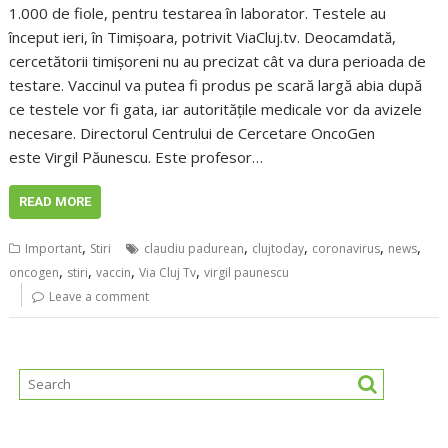
1.000 de fiole, pentru testarea în laborator. Testele au
început ieri, în Timișoara, potrivit ViaCluj.tv. Deocamdată,
cercetătorii timișoreni nu au precizat cât va dura perioada de
testare. Vaccinul va putea fi produs pe scară largă abia după
ce testele vor fi gata, iar autoritățile medicale vor da avizele
necesare. Directorul Centrului de Cercetare OncoGen
este Virgil Păunescu. Este profesor…
READ MORE
,
,
,
,
,
Important
Stiri
claudiu padurean
clujtoday
coronavirus
news
,
,
,
,
oncogen
stiri
vaccin
Via Cluj Tv
virgil paunescu
Leave a comment