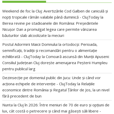
Weekend de foc la Cluj: Avertizările Cod Galben de caniculă și
nopți tropicale rămân valabile până duminică - ClujToday
la
Berea revine pe stadioanele din România: Președintele
Nicușor Dan a promulgat legea care permite vânzarea
băuturilor slab alcoolizate la meciuri
Postul Adormirii Maicii Domnului la ortodocși: Perioada,
semnificații, tradiții și recomandări pentru o alimentație
echilibrată - ClujToday
la
Comoară ascunsă din Munții Apuseni:
Consiliul Județean Cluj dorește amenajarea Peșterii Humpleu
pentru publicul larg
Dezinsecție pe domeniul public din Jucu: Unde și când vor
acționa echipele de intervenție - ClujToday
la
Relațiile
economice dintre România și Regatul Țărilor de Jos, la un nivel
fără precedent de bun
Nunta la Cluj în 2026: Între meniuri de 70 de euro și opțiuni de
lux, cât costă o petrecere și când mai găsești săli libere -