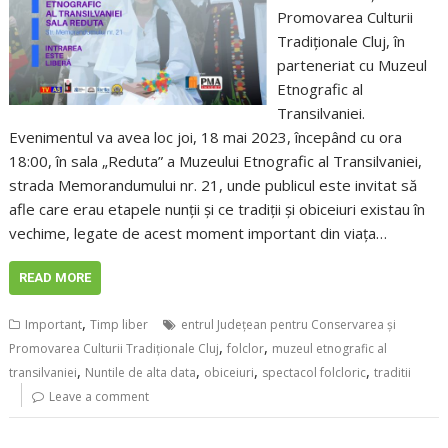
Promovarea Culturii
Tradiționale Cluj, în
parteneriat cu Muzeul
Etnografic al
Transilvaniei.
Evenimentul va avea loc joi, 18 mai 2023, începând cu ora
18:00, în sala „Reduta” a Muzeului Etnografic al Transilvaniei,
strada Memorandumului nr. 21, unde publicul este invitat să
afle care erau etapele nunții și ce tradiții și obiceiuri existau în
vechime, legate de acest moment important din viața…
READ MORE
,
Important
Timp liber
entrul Județean pentru Conservarea și
,
,
Promovarea Culturii Tradiționale Cluj
folclor
muzeul etnografic al
,
,
,
,
transilvaniei
Nuntile de alta data
obiceiuri
spectacol folcloric
traditii
Leave a comment