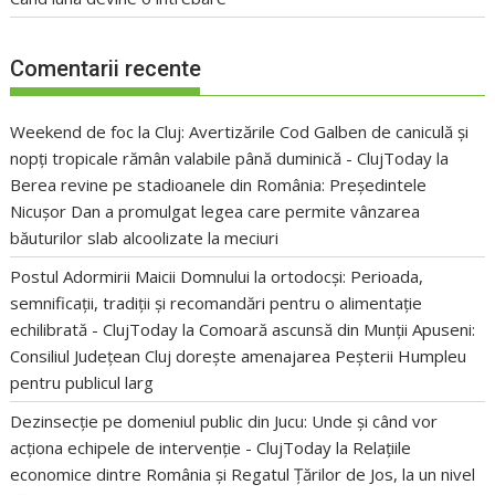
Comentarii recente
Weekend de foc la Cluj: Avertizările Cod Galben de caniculă și
nopți tropicale rămân valabile până duminică - ClujToday
la
Berea revine pe stadioanele din România: Președintele
Nicușor Dan a promulgat legea care permite vânzarea
băuturilor slab alcoolizate la meciuri
Postul Adormirii Maicii Domnului la ortodocși: Perioada,
semnificații, tradiții și recomandări pentru o alimentație
echilibrată - ClujToday
la
Comoară ascunsă din Munții Apuseni:
Consiliul Județean Cluj dorește amenajarea Peșterii Humpleu
pentru publicul larg
Dezinsecție pe domeniul public din Jucu: Unde și când vor
acționa echipele de intervenție - ClujToday
la
Relațiile
economice dintre România și Regatul Țărilor de Jos, la un nivel