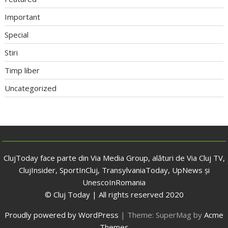
Important
Special
Stiri
Timp liber
Uncategorized
ClujToday face parte din Via Media Group, alături de Via Cluj TV,
ClujInsider, SportInCluj, TransylvaniaToday, UpNews și
UnescoInRomania
© Cluj Today | All rights reserved 2020
Proudly powered by WordPress
|
Theme: SuperMag by
Acme
Themes