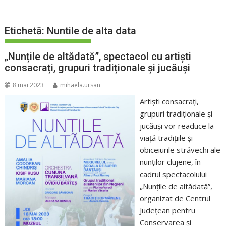
Etichetă:
Nuntile de alta data
„Nunțile de altădată”, spectacol cu artiști
consacrați, grupuri tradiționale și jucăuși
8 mai 2023
mihaela.ursan
Artiști consacrați,
grupuri tradiționale și
jucăuși vor readuce la
viață tradițiile și
obiceiurile străvechi ale
nunților clujene, în
cadrul spectacolului
„Nunțile de altădată”,
organizat de Centrul
Județean pentru
Conservarea și