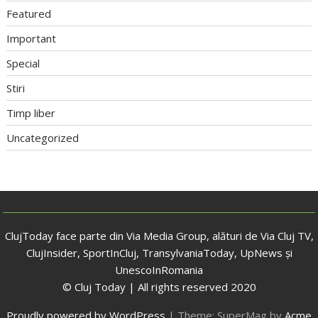
Featured
Important
Special
Stiri
Timp liber
Uncategorized
ClujToday face parte din Via Media Group, alături de Via Cluj TV,
ClujInsider, SportInCluj, TransylvaniaToday, UpNews și
UnescoInRomania
© Cluj Today | All rights reserved 2020
Proudly powered by WordPress
|
Theme: SuperMag by
Acme