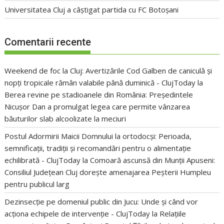
Universitatea Cluj a câștigat partida cu FC Botoșani
Comentarii recente
Weekend de foc la Cluj: Avertizările Cod Galben de caniculă și
nopți tropicale rămân valabile până duminică - ClujToday
la
Berea revine pe stadioanele din România: Președintele
Nicușor Dan a promulgat legea care permite vânzarea
băuturilor slab alcoolizate la meciuri
Postul Adormirii Maicii Domnului la ortodocși: Perioada,
semnificații, tradiții și recomandări pentru o alimentație
echilibrată - ClujToday
la
Comoară ascunsă din Munții Apuseni:
Consiliul Județean Cluj dorește amenajarea Peșterii Humpleu
pentru publicul larg
Dezinsecție pe domeniul public din Jucu: Unde și când vor
acționa echipele de intervenție - ClujToday
la
Relațiile