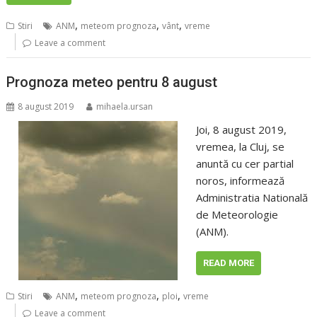
,
,
,
Stiri
ANM
meteom prognoza
vânt
vreme
Leave a comment
Prognoza meteo pentru 8 august
8 august 2019
mihaela.ursan
Joi, 8 august 2019,
vremea, la Cluj, se
anuntă cu cer partial
noros, informează
Administratia Natională
de Meteorologie
(ANM).
READ MORE
,
,
,
Stiri
ANM
meteom prognoza
ploi
vreme
Leave a comment