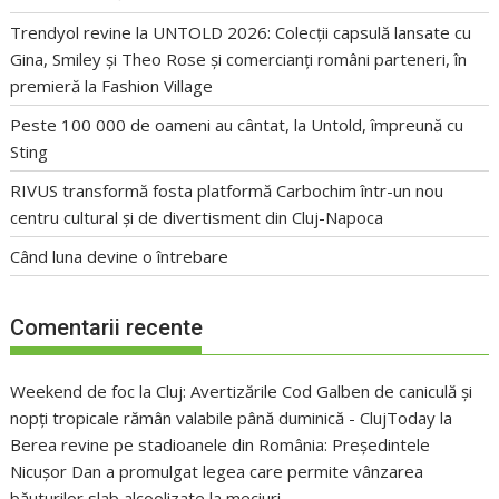
Trendyol revine la UNTOLD 2026: Colecții capsulă lansate cu
Gina, Smiley și Theo Rose și comercianți români parteneri, în
premieră la Fashion Village
Peste 100 000 de oameni au cântat, la Untold, împreună cu
Sting
RIVUS transformă fosta platformă Carbochim într-un nou
centru cultural și de divertisment din Cluj-Napoca
Când luna devine o întrebare
Comentarii recente
Weekend de foc la Cluj: Avertizările Cod Galben de caniculă și
nopți tropicale rămân valabile până duminică - ClujToday
la
Berea revine pe stadioanele din România: Președintele
Nicușor Dan a promulgat legea care permite vânzarea
băuturilor slab alcoolizate la meciuri