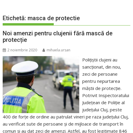
Etichetă:
masca de protectie
Noi amenzi pentru clujenii fără mască de
protecție
2 noiembrie 2020
mihaela.ursan
Polițiștii clujeni au
sancționat, din nou,
zeci de persoane
pentru nepurtarea
măștii de protecție.
Potrivit Inspectoratului
Județean de Poliție al
județului Cluj, peste
400 de forțe de ordine au patrulat vineri pe raza județului Cluj,
au verificat sute de persoane și de mijloace de transport în
comun și au dat zeci de amenzi. Astfel, au fost legitimate 846