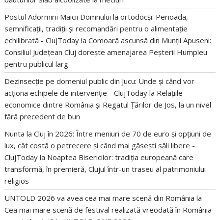
Postul Adormirii Maicii Domnului la ortodocși: Perioada,
semnificații, tradiții și recomandări pentru o alimentație
echilibrată - ClujToday
la
Comoară ascunsă din Munții Apuseni:
Consiliul Județean Cluj dorește amenajarea Peșterii Humpleu
pentru publicul larg
Dezinsecție pe domeniul public din Jucu: Unde și când vor
acționa echipele de intervenție - ClujToday
la
Relațiile
economice dintre România și Regatul Țărilor de Jos, la un nivel
fără precedent de bun
Nunta la Cluj în 2026: Între meniuri de 70 de euro și opțiuni de
lux, cât costă o petrecere și când mai găsești săli libere -
ClujToday
la
Noaptea Bisericilor: tradiția europeană care
transformă, în premieră, Clujul într-un traseu al patrimoniului
religios
UNTOLD 2026 va avea cea mai mare scenă din România
la
Cea mai mare scenă de festival realizată vreodată în România