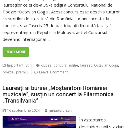
laureaților celei de-a 39-a ediții a Concursului Național de
Poezie “Octavian Goga”. Acest concurs este deschis tuturor
creatorilor de literatură din România, iar anul acesta, la
concurs, s-au înscris 25 de participanți din toată țara și 1
reprezentant din Republica Moldova, astfel Concursul
devenind internațional.…
READ MORE
,
,
,
,
,
,
Important
Stiri
ciucea
concurs
ediţie
laureat
Octavian Goga
,
poezie
premiu
Leave a comment
Laureați ai bursei „Moștenitorii României
muzicale”, susțin un concert la Filarmonica
„Transilvania”
16 septembrie 2024
mihaela.ursan
În așteptarea
deschiderii noii stagiuni