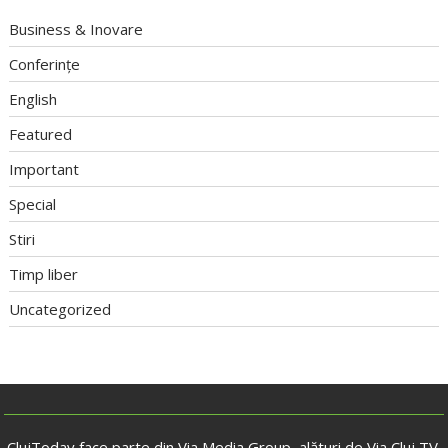
Business & Inovare
Conferințe
English
Featured
Important
Special
Stiri
Timp liber
Uncategorized
ClujToday face parte din Via Media Group, alături de Via Cluj TV,