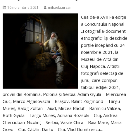
16 noiembrie 2021
mihaela.ursan
Cea de-a XVIII-a ediție
a Concursului Național
„Fotografia-document
etnografic” își deschide
porțile începând cu 24
noiembrie 2021, la
Muzeul de Artă din
Cluj-Napoca. Artiștii
fotografi selectați de
juriu, care compun
tabloul ediției 2021,
provin din România, Polonia și Serbia: Ádám Gyula – Miercurea
Ciuc, Marco Algasovschi – Braşov, Bálint Zsigmond – Târgu
Mureș, Balog Zoltan – Aiud, Mircea Băduț – Râmnicu Vâlcea,
Both Gyula – Târgu Mureş, Adriana Bozsoki – Cluj, Andrea
Chercioban-Nicolinț – Serbia, Vasile Chira – Baia Mare, Maria
Ciceo – Cluj, Cătălin Dartu – Cluj, Vlad Dumitrescu…