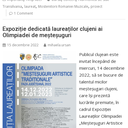
,
,
,
Transilvania
laureat
Mostenitorii Romaniei Muzicale
proiect
1 Comment
Expoziție dedicată laureaților clujeni ai
Olimpiadei de meșteșuguri
15 decembrie 2022
mihaela.ursan
Publicul clujean este
invitat începând de
miercuri, 14 decembrie
2022, să se bucure de
talentul micilor
meșteșugari clujeni,
care își prezintă
lucrările premiate, în
cadrul Expoziției
Laureaților Olimpiadei
„Meșteșuguri Artistice