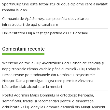
SportinCluj: Cine este fotbalistul cu două diplome care a învățat
româna la 2 ani
Compania de Apă Someș, campioană la dezvoltarea
infrastructurii de apă și canalizare
Universitatea Cluj a câștigat partida cu FC Botoșani
Comentarii recente
Weekend de foc la Cluj: Avertizările Cod Galben de caniculă și
nopți tropicale rămân valabile până duminică - ClujToday
la
Berea revine pe stadioanele din România: Președintele
Nicușor Dan a promulgat legea care permite vânzarea
băuturilor slab alcoolizate la meciuri
Postul Adormirii Maicii Domnului la ortodocși: Perioada,
semnificații, tradiții și recomandări pentru o alimentație
echilibrată - ClujToday
la
Comoară ascunsă din Munții Apuseni: