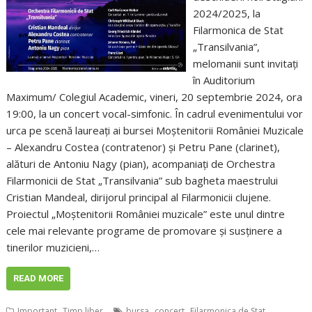
2024/2025, la
Filarmonica de Stat
„Transilvania”,
melomanii sunt invitați
în Auditorium
Maximum/ Colegiul Academic, vineri, 20 septembrie 2024, ora
19:00, la un concert vocal-simfonic. În cadrul evenimentului vor
urca pe scenă laureați ai bursei Moștenitorii României Muzicale
– Alexandru Costea (contratenor) și Petru Pane (clarinet),
alături de Antoniu Nagy (pian), acompaniați de Orchestra
Filarmonicii de Stat „Transilvania” sub bagheta maestrului
Cristian Mandeal, dirijorul principal al Filarmonicii clujene.
Proiectul „Moștenitorii României muzicale” este unul dintre
cele mai relevante programe de promovare și susținere a
tinerilor muzicieni,…
READ MORE
,
,
,
Important
Timp liber
bursa
concert
Filarmonica de Stat