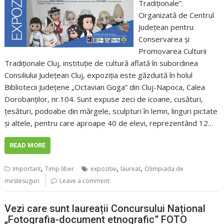
Tradiționale”.
Organizată de Centrul
Județean pentru
Conservarea și
Promovarea Culturii
Tradiționale Cluj, instituție de cultură aflată în subordinea
Consiliului Județean Cluj, expoziția este găzduită în holul
Bibliotecii Județene „Octavian Goga” din Cluj-Napoca, Calea
Dorobanților, nr.104. Sunt expuse zeci de icoane, cusături,
țesături, podoabe din mărgele, sculpturi în lemn, linguri pictate
și altele, pentru care aproape 40 de elevi, reprezentând 12…
READ MORE
,
,
,
Important
Timp liber
expozitie
laureat
Olimpiada de
mestesuguri
Leave a comment
Vezi care sunt laureații Concursului Național
„Fotografia-document etnografic” FOTO