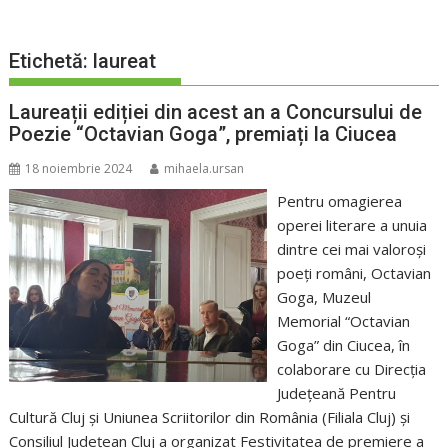
Etichetă:
laureat
Laureații ediției din acest an a Concursului de
Poezie “Octavian Goga”, premiați la Ciucea
18 noiembrie 2024
mihaela.ursan
Pentru omagierea
operei literare a unuia
dintre cei mai valoroși
poeți români, Octavian
Goga, Muzeul
Memorial “Octavian
Goga” din Ciucea, în
colaborare cu Direcția
Județeană Pentru
Cultură Cluj şi Uniunea Scriitorilor din România (Filiala Cluj) și
Consiliul Județean Cluj a organizat Festivitatea de premiere a