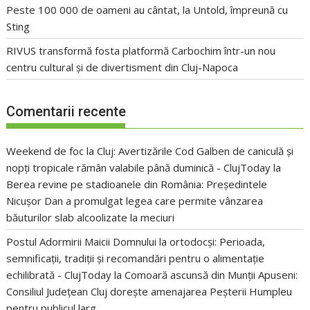
Peste 100 000 de oameni au cântat, la Untold, împreună cu
Sting
RIVUS transformă fosta platformă Carbochim într-un nou
centru cultural și de divertisment din Cluj-Napoca
Comentarii recente
Weekend de foc la Cluj: Avertizările Cod Galben de caniculă și
nopți tropicale rămân valabile până duminică - ClujToday
la
Berea revine pe stadioanele din România: Președintele
Nicușor Dan a promulgat legea care permite vânzarea
băuturilor slab alcoolizate la meciuri
Postul Adormirii Maicii Domnului la ortodocși: Perioada,
semnificații, tradiții și recomandări pentru o alimentație
echilibrată - ClujToday
la
Comoară ascunsă din Munții Apuseni:
Consiliul Județean Cluj dorește amenajarea Peșterii Humpleu
pentru publicul larg