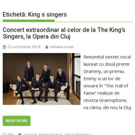
Etichetă:
King s singers
Concert extraordinar al celor de la The King’s
Singers, la Opera din Cluj
22 octombrie 2019
mihaela.ursan
Renumitul sextet vocal
laureat cu două premii
Grammy, un premiu
Emmy si un loc de
onoare în ”The Hall of
Fame” realizat de
revista Gramophone,
va cânta, din nou la Cluj.
READ MORE
,
,
Stiri
concert
King s singers
Opera Romana