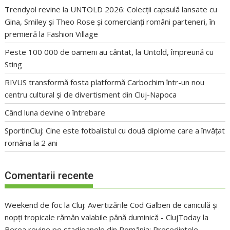
Trendyol revine la UNTOLD 2026: Colecții capsulă lansate cu
Gina, Smiley și Theo Rose și comercianți români parteneri, în
premieră la Fashion Village
Peste 100 000 de oameni au cântat, la Untold, împreună cu
Sting
RIVUS transformă fosta platformă Carbochim într-un nou
centru cultural și de divertisment din Cluj-Napoca
Când luna devine o întrebare
SportinCluj: Cine este fotbalistul cu două diplome care a învățat
româna la 2 ani
Comentarii recente
Weekend de foc la Cluj: Avertizările Cod Galben de caniculă și
nopți tropicale rămân valabile până duminică - ClujToday
la
Berea revine pe stadioanele din România: Președintele