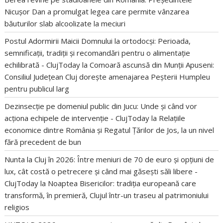
Nicușor Dan a promulgat legea care permite vânzarea
băuturilor slab alcoolizate la meciuri
Postul Adormirii Maicii Domnului la ortodocși: Perioada,
semnificații, tradiții și recomandări pentru o alimentație
echilibrată - ClujToday
la
Comoară ascunsă din Munții Apuseni:
Consiliul Județean Cluj dorește amenajarea Peșterii Humpleu
pentru publicul larg
Dezinsecție pe domeniul public din Jucu: Unde și când vor
acționa echipele de intervenție - ClujToday
la
Relațiile
economice dintre România și Regatul Țărilor de Jos, la un nivel
fără precedent de bun
Nunta la Cluj în 2026: Între meniuri de 70 de euro și opțiuni de
lux, cât costă o petrecere și când mai găsești săli libere -
ClujToday
la
Noaptea Bisericilor: tradiția europeană care
transformă, în premieră, Clujul într-un traseu al patrimoniului
religios