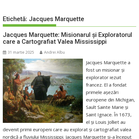
Etichetă:
Jacques Marquette
Jacques Marquette: Misionarul și Exploratorul
care a Cartografiat Valea Mississippi
31 martie 2025
Andrei Albu
Jacques Marquette a
fost un misionar și
explorator iezuit
francez. El a fondat
primele așezări
europene din Michigan,
Sault Sainte Marie și
Saint Ignace. În 1673,
el și Louis Jolliet au
devenit primii europeni care au explorat și cartografiat valea
nordică a fluviului Mississippi. Jacques Marquette și-a început