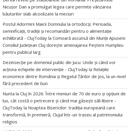
Nicușor Dan a promulgat legea care permite vânzarea
băuturilor slab alcoolizate la meciuri
Postul Adormirii Maicii Domnului la ortodocși: Perioada,
semnificații, tradiții și recomandări pentru o alimentație
echilibrată - ClujToday
la
Comoară ascunsă din Munții Apuseni:
Consiliul Județean Cluj dorește amenajarea Peșterii Humpleu
pentru publicul larg
Dezinsecție pe domeniul public din Jucu: Unde și când vor
acționa echipele de intervenție - ClujToday
la
Relațiile
economice dintre România și Regatul Țărilor de Jos, la un nivel
fără precedent de bun
Nunta la Cluj în 2026: Între meniuri de 70 de euro și opțiuni de
lux, cât costă o petrecere și când mai găsești săli libere -
ClujToday
la
Noaptea Bisericilor: tradiția europeană care
transformă, în premieră, Clujul într-un traseu al patrimoniului
religios