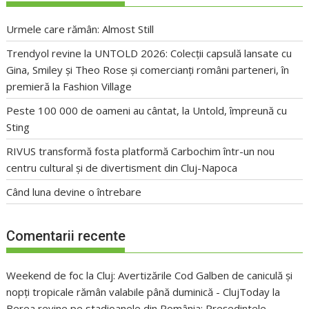
Urmele care rămân: Almost Still
Trendyol revine la UNTOLD 2026: Colecții capsulă lansate cu
Gina, Smiley și Theo Rose și comercianți români parteneri, în
premieră la Fashion Village
Peste 100 000 de oameni au cântat, la Untold, împreună cu
Sting
RIVUS transformă fosta platformă Carbochim într-un nou
centru cultural și de divertisment din Cluj-Napoca
Când luna devine o întrebare
Comentarii recente
Weekend de foc la Cluj: Avertizările Cod Galben de caniculă și
nopți tropicale rămân valabile până duminică - ClujToday
la
Berea revine pe stadioanele din România: Președintele