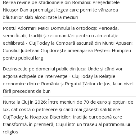
Berea revine pe stadioanele din România: Președintele
Nicușor Dan a promulgat legea care permite vânzarea
băuturilor slab alcoolizate la meciuri
Postul Adormirii Maicii Domnului la ortodocși: Perioada,
semnificații, tradiții și recomandări pentru o alimentație
echilibrată - ClujToday
la
Comoară ascunsă din Munții Apuseni:
Consiliul Județean Cluj dorește amenajarea Peșterii Humpleu
pentru publicul larg
Dezinsecție pe domeniul public din Jucu: Unde și când vor
acționa echipele de intervenție - ClujToday
la
Relațiile
economice dintre România și Regatul Țărilor de Jos, la un nivel
fără precedent de bun
Nunta la Cluj în 2026: Între meniuri de 70 de euro și opțiuni de
lux, cât costă o petrecere și când mai găsești săli libere -
ClujToday
la
Noaptea Bisericilor: tradiția europeană care
transformă, în premieră, Clujul într-un traseu al patrimoniului
religios