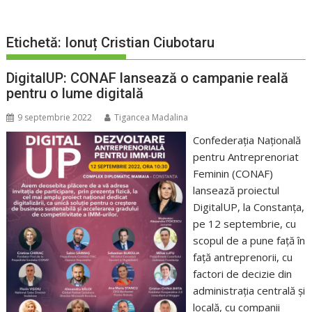
Etichetă:
Ionuț Cristian Ciubotaru
DigitalUP: CONAF lansează o campanie reală
pentru o lume digitală
9 septembrie 2022
Tigancea Madalina
Confederația Națională
pentru Antreprenoriat
Feminin (CONAF)
lansează proiectul
DigitalUP, la Constanța,
pe 12 septembrie, cu
scopul de a pune față în
față antreprenorii, cu
factori de decizie din
administrația centrală și
locală, cu companii