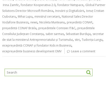
,
,
,
Irina Zamfir
fondator Kooperativa 2.0
fondator Netspace
Global Partner
,
,
Solutions Director Microsoft România
Inovării și Digitalizării
Ionuț Cristian
,
,
,
Ciubotaru
Mihai Lupu
ministrul cercetarii
National Sales Director
,
,
,
,
Vodafone Business
news
Nicoleta Munteanu
președintă CONAF
,
,
președintă CONAF Brăila
președintele Comisiei IT&C
președintele
,
,
,
Consiliului Județean Constanța
sabin sarmas
Sebastian Burduja
secretar
,
,
,
de stat la ministerul Antreprenoriatului și Turismului
stiri
Tudorița Lungu
,
vicepreședintă CONAF și fondator Kids in Business
vicepreședinte business development OMV
Leave a comment