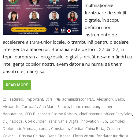
multinaționale
furnizoare de soluții
digitale, în scopul
definirii unor
instrumente de
accelerare a IMM-urilor locale, o trambulină pentru o scalare
inteligentă a afacerilor. România este pe locul 27 din 27, în
topul european al progresului digital și oricât ne-am mândri cu
inteligența copiilor noștri, avem datoria nu numai să ținem
pasul cu ei, dar și să…
READ MORE
,
,
,
,
Featured
Important
Stiri
administrator IPEC
Alexandru Băloi
,
,
,
Alexandru Cartoafă
Ana Maria Stancu
bianca muntean
camera
,
,
,
deputatilor
CEO Bucharest Promo Robots
chief revenue officer EasySales
,
,
cluj napoca
Co-Founder Transilvania Digital Innovation Hub
Complex
,
,
,
,
Diplomatic Mamaia
conaf
Constanta
Cristian China Birta
Cristian
,
,
,
,
Covaciu
Cristina Chiriac
Dana Cireașă
Florin Vișoiu
fondator Juridiq și