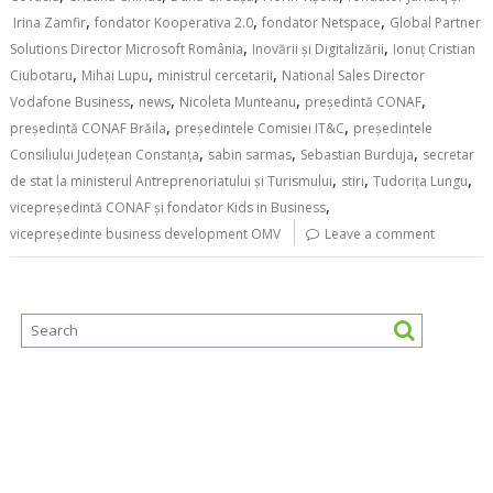
,
,
,
Irina Zamfir
fondator Kooperativa 2.0
fondator Netspace
Global Partner
,
,
Solutions Director Microsoft România
Inovării și Digitalizării
Ionuț Cristian
,
,
,
Ciubotaru
Mihai Lupu
ministrul cercetarii
National Sales Director
,
,
,
,
Vodafone Business
news
Nicoleta Munteanu
președintă CONAF
,
,
președintă CONAF Brăila
președintele Comisiei IT&C
președintele
,
,
,
Consiliului Județean Constanța
sabin sarmas
Sebastian Burduja
secretar
,
,
,
de stat la ministerul Antreprenoriatului și Turismului
stiri
Tudorița Lungu
,
vicepreședintă CONAF și fondator Kids in Business
vicepreședinte business development OMV
Leave a comment