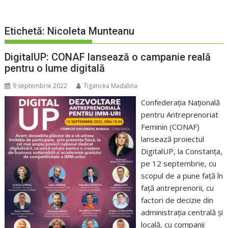
Etichetă:
Nicoleta Munteanu
DigitalUP: CONAF lansează o campanie reală
pentru o lume digitală
9 septembrie 2022
Tigancea Madalina
Confederația Națională
pentru Antreprenoriat
Feminin (CONAF)
lansează proiectul
DigitalUP, la Constanța,
pe 12 septembrie, cu
scopul de a pune față în
față antreprenorii, cu
factori de decizie din
administrația centrală și
locală, cu companii