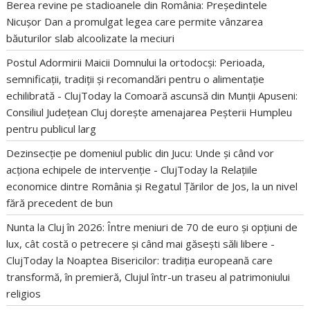
Berea revine pe stadioanele din România: Președintele
Nicușor Dan a promulgat legea care permite vânzarea
băuturilor slab alcoolizate la meciuri
Postul Adormirii Maicii Domnului la ortodocși: Perioada,
semnificații, tradiții și recomandări pentru o alimentație
echilibrată - ClujToday
la
Comoară ascunsă din Munții Apuseni:
Consiliul Județean Cluj dorește amenajarea Peșterii Humpleu
pentru publicul larg
Dezinsecție pe domeniul public din Jucu: Unde și când vor
acționa echipele de intervenție - ClujToday
la
Relațiile
economice dintre România și Regatul Țărilor de Jos, la un nivel
fără precedent de bun
Nunta la Cluj în 2026: Între meniuri de 70 de euro și opțiuni de
lux, cât costă o petrecere și când mai găsești săli libere -
ClujToday
la
Noaptea Bisericilor: tradiția europeană care
transformă, în premieră, Clujul într-un traseu al patrimoniului
religios