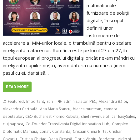
multinaționale
furnizoare de soluții
digitale, în scopul
definirii unor
instrumente de
accelerare a IMM-urilor locale, o trambulină pentru o scalare
inteligentă a afacerilor. România este pe locul 27 din 27, în
topul european al progresului digital și oricât ne-am mândri cu
inteligența copiilor noștri, avem datoria nu numai să ținem
pasul cu ei, dar și să…
READ MORE
,
,
,
,
Featured
Important
Stiri
administrator IPEC
Alexandru Băloi
,
,
,
Alexandru Cartoafă
Ana Maria Stancu
bianca muntean
camera
,
,
,
deputatilor
CEO Bucharest Promo Robots
chief revenue officer EasySales
,
,
cluj napoca
Co-Founder Transilvania Digital Innovation Hub
Complex
,
,
,
,
Diplomatic Mamaia
conaf
Constanta
Cristian China Birta
Cristian
,
,
,
,
Covaciu
Cristina Chiriac
Dana Cireașă
Florin Vișoiu
fondator Juridiq și