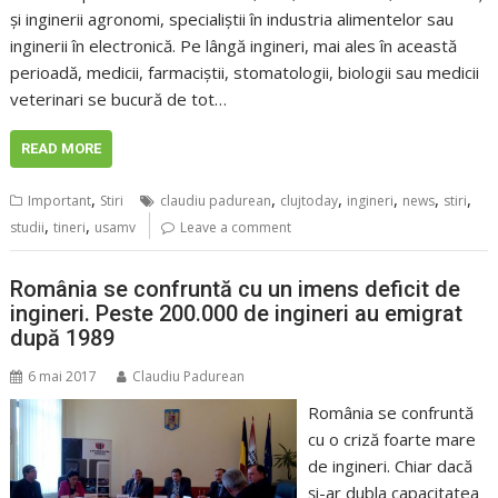
și inginerii agronomi, specialiștii în industria alimentelor sau
inginerii în electronică. Pe lângă ingineri, mai ales în această
perioadă, medicii, farmaciștii, stomatologii, biologii sau medicii
veterinari se bucură de tot…
READ MORE
,
,
,
,
,
,
Important
Stiri
claudiu padurean
clujtoday
ingineri
news
stiri
,
,
studii
tineri
usamv
Leave a comment
România se confruntă cu un imens deficit de
ingineri. Peste 200.000 de ingineri au emigrat
după 1989
6 mai 2017
Claudiu Padurean
România se confruntă
cu o criză foarte mare
de ingineri. Chiar dacă
şi-ar dubla capacitatea