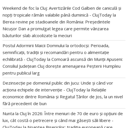
Weekend de foc la Cluj: Avertizările Cod Galben de caniculă și
nopți tropicale rămân valabile până duminică - ClujToday
la
Berea revine pe stadioanele din România: Președintele
Nicușor Dan a promulgat legea care permite vânzarea
băuturilor slab alcoolizate la meciuri
Postul Adormirii Maicii Domnului la ortodocși: Perioada,
semnificații, tradiții și recomandări pentru o alimentație
echilibrată - ClujToday
la
Comoară ascunsă din Munții Apuseni:
Consiliul Județean Cluj dorește amenajarea Peșterii Humpleu
pentru publicul larg
Dezinsecție pe domeniul public din Jucu: Unde și când vor
acționa echipele de intervenție - ClujToday
la
Relațiile
economice dintre România și Regatul Țărilor de Jos, la un nivel
fără precedent de bun
Nunta la Cluj în 2026: Între meniuri de 70 de euro și opțiuni de
lux, cât costă o petrecere și când mai găsești săli libere -
ClujToday
la
Noaptea Bisericilor: tradiția europeană care