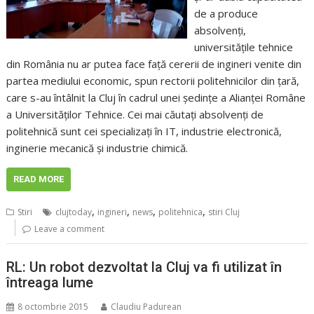
de a produce
absolvenţi,
universităţile tehnice
din România nu ar putea face faţă cererii de ingineri venite din
partea mediului economic, spun rectorii politehnicilor din ţară,
care s-au întâlnit la Cluj în cadrul unei şedinţe a Alianţei Române
a Universităţilor Tehnice. Cei mai căutaţi absolvenţi de
politehnică sunt cei specializaţi în IT, industrie electronică,
inginerie mecanică şi industrie chimică.
READ MORE
,
,
,
,
Stiri
clujtoday
ingineri
news
politehnica
stiri Cluj
Leave a comment
RL: Un robot dezvoltat la Cluj va fi utilizat în
întreaga lume
8 octombrie 2015
Claudiu Padurean