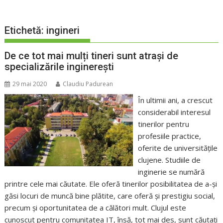
Etichetă:
ingineri
De ce tot mai mulți tineri sunt atrași de
specializările inginerești
29 mai 2020
Claudiu Padurean
În ultimii ani, a crescut
considerabil interesul
tinerilor pentru
profesiile practice,
oferite de universitățile
clujene. Studiile de
inginerie se numără
printre cele mai căutate. Ele oferă tinerilor posibilitatea de a-și
găsi locuri de muncă bine plătite, care oferă și prestigiu social,
precum și oportunitatea de a călători mult. Clujul este
cunoscut pentru comunitatea IT, însă, tot mai des, sunt căutați