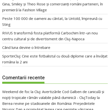
Gina, Smiley și Theo Rose și comercianți români parteneri, în
premieră la Fashion Village
Peste 100 000 de oameni au cântat, la Untold, împreună cu
Sting
RIVUS transformă fosta platformă Carbochim într-un nou
centru cultural și de divertisment din Cluj-Napoca
Când luna devine o întrebare
SportinCluj: Cine este fotbalistul cu două diplome care a învățat
româna la 2 ani
Comentarii recente
Weekend de foc la Cluj: Avertizările Cod Galben de caniculă și
nopți tropicale rămân valabile până duminică - ClujToday
la
Berea revine pe stadioanele din România: Președintele
Nicușor Dan a promulgat legea care permite vânzarea