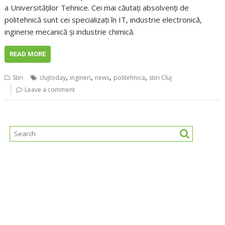
a Universităţilor Tehnice. Cei mai căutaţi absolvenţi de
politehnică sunt cei specializaţi în IT, industrie electronică,
inginerie mecanică şi industrie chimică.
READ MORE
,
,
,
,
Stiri
clujtoday
ingineri
news
politehnica
stiri Cluj
Leave a comment