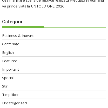
Cea mai mare scenă de festival realizată vreodată în România
va prinde viață la UNTOLD ONE 2026
Categorii
Business & Inovare
Conferințe
English
Featured
Important
Special
Stiri
Timp liber
Uncategorized