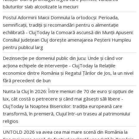
băuturilor slab alcoolizate la meciuri
Postul Adormirii Maicii Domnului la ortodocși: Perioada,
semnificații, tradiții și recomandări pentru o alimentație
echilibrată - ClujToday
la
Comoară ascunsă din Munții Apuseni:
Consiliul Județean Cluj dorește amenajarea Peșterii Humpleu
pentru publicul larg
Dezinsecție pe domeniul public din Jucu: Unde și când vor
acționa echipele de intervenție - ClujToday
la
Relațiile
economice dintre România și Regatul Țărilor de Jos, la un nivel
fără precedent de bun
Nunta la Cluj în 2026: Între meniuri de 70 de euro și opțiuni de
lux, cât costă o petrecere și când mai găsești săli libere -
ClujToday
la
Noaptea Bisericilor: tradiția europeană care
transformă, în premieră, Clujul într-un traseu al patrimoniului
religios
UNTOLD 2026 va avea cea mai mare scenă din România
la