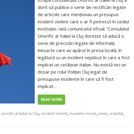
Echipa Consulatului Onorific al Italiei la Cluj a
dorit să publice o serie de rectificări legate
de articole care menționau un presupus
incident violent care s-ar fi petrecut în sediul
instituției. Iată comunicatul oficial: ”Consulatul
Onorific al Italiei la Cluj dorește să aducă o
serie de precizări legate de informații
inexacte care au apărut în presa locală, în
legătură cu un incident neplăcut în care a fost
implicat un cetățean italian. Nu există nici un
dosar pe rolul Poliției Cluj legat de
presupuse incidente în care să fi fost
implicat…
READ MORE
,
,
,
,
,
onorific al italiei la Cluj
incident violent
massimo novali
news
scandal