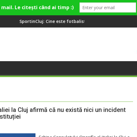
j: Cine este fotbalistul cu două diplome care a învățat româna l
Compania de Apă So
liei la Cluj afirmă că nu există nici un incident
stituției