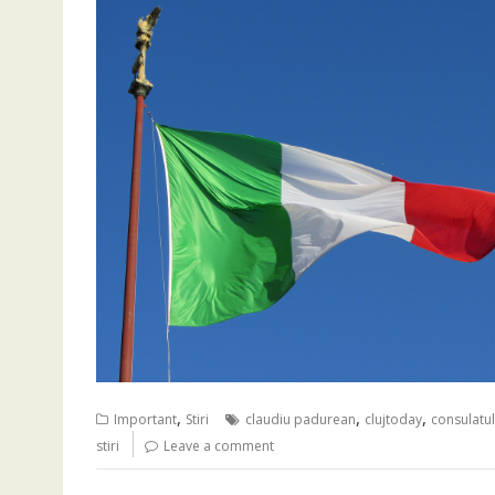
,
,
,
Important
Stiri
claudiu padurean
clujtoday
consulatul 
stiri
Leave a comment