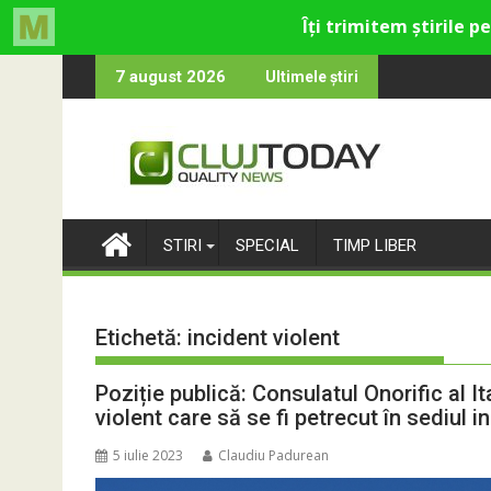
Skip
centru cultural și de divertisment din Cluj-Napoca
nd luna devine o întrebare
SportinClu
7 august 2026
Ultimele știri
to
content
STIRI
SPECIAL
TIMP LIBER
Etichetă:
incident violent
Poziție publică: Consulatul Onorific al Ita
violent care să se fi petrecut în sediul in
5 iulie 2023
Claudiu Padurean