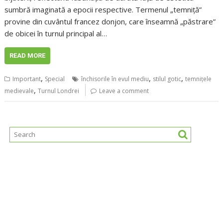
sumbră imaginată a epocii respective. Termenul „temniță”
provine din cuvântul francez donjon, care înseamnă „păstrare”
de obicei în turnul principal al…
READ MORE
,
,
,
Important
Special
închisorile în evul mediu
stilul gotic
temnițele
,
medievale
Turnul Londrei
Leave a comment