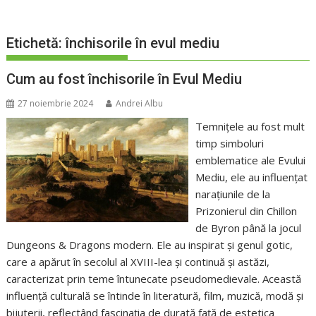
Etichetă:
închisorile în evul mediu
Cum au fost închisorile în Evul Mediu
27 noiembrie 2024
Andrei Albu
Temnițele au fost mult
timp simboluri
emblematice ale Evului
Mediu, ele au influențat
narațiunile de la
Prizonierul din Chillon
de Byron până la jocul
Dungeons & Dragons modern. Ele au inspirat și genul gotic,
care a apărut în secolul al XVIII-lea și continuă și astăzi,
caracterizat prin teme întunecate pseudomedievale. Această
influență culturală se întinde în literatură, film, muzică, modă și
bijuterii, reflectând fascinația de durată față de estetica