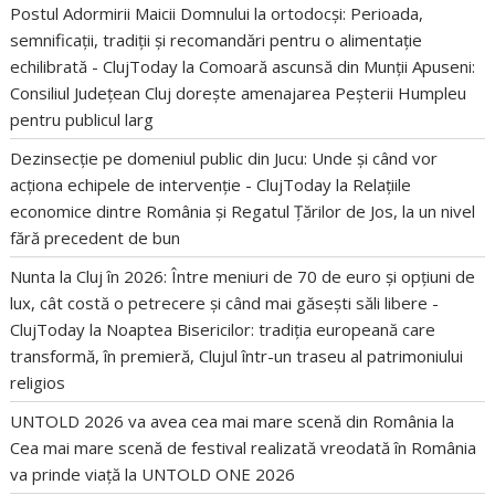
Postul Adormirii Maicii Domnului la ortodocși: Perioada,
semnificații, tradiții și recomandări pentru o alimentație
echilibrată - ClujToday
la
Comoară ascunsă din Munții Apuseni:
Consiliul Județean Cluj dorește amenajarea Peșterii Humpleu
pentru publicul larg
Dezinsecție pe domeniul public din Jucu: Unde și când vor
acționa echipele de intervenție - ClujToday
la
Relațiile
economice dintre România și Regatul Țărilor de Jos, la un nivel
fără precedent de bun
Nunta la Cluj în 2026: Între meniuri de 70 de euro și opțiuni de
lux, cât costă o petrecere și când mai găsești săli libere -
ClujToday
la
Noaptea Bisericilor: tradiția europeană care
transformă, în premieră, Clujul într-un traseu al patrimoniului
religios
UNTOLD 2026 va avea cea mai mare scenă din România
la
Cea mai mare scenă de festival realizată vreodată în România
va prinde viață la UNTOLD ONE 2026