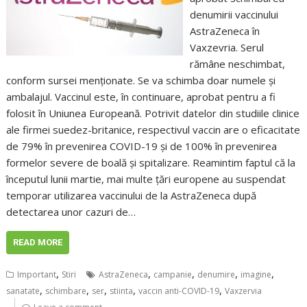
denumirii vaccinului
AstraZeneca în
Vaxzevria. Serul
rămâne neschimbat,
conform sursei menționate. Se va schimba doar numele și
ambalajul. Vaccinul este, în continuare, aprobat pentru a fi
folosit în Uniunea Europeană. Potrivit datelor din studiile clinice
ale firmei suedez-britanice, respectivul vaccin are o eficacitate
de 79% în prevenirea COVID-19 și de 100% în prevenirea
formelor severe de boală și spitalizare. Reamintim faptul că la
începutul lunii martie, mai multe ţări europene au suspendat
temporar utilizarea vaccinului de la AstraZeneca după
detectarea unor cazuri de…
READ MORE
,
,
,
,
,
Important
Stiri
AstraZeneca
campanie
denumire
imagine
,
,
,
,
,
sanatate
schimbare
ser
stiinta
vaccin anti-COVID-19
Vaxzervia