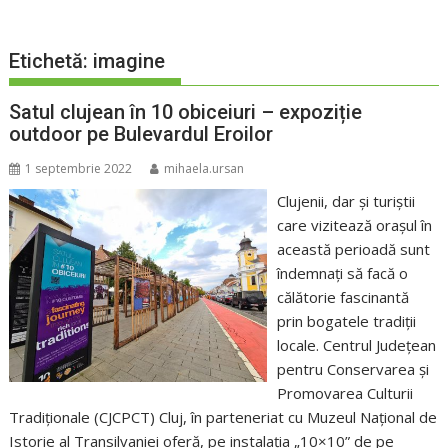
Etichetă:
imagine
Satul clujean în 10 obiceiuri – expoziție
outdoor pe Bulevardul Eroilor
1 septembrie 2022
mihaela.ursan
Clujenii, dar și turiștii
care vizitează orașul în
această perioadă sunt
îndemnați să facă o
călătorie fascinantă
prin bogatele tradiții
locale. Centrul Județean
pentru Conservarea și
Promovarea Culturii
Tradiționale (CJCPCT) Cluj, în parteneriat cu Muzeul Național de
Istorie al Transilvaniei oferă, pe instalația „10×10” de pe