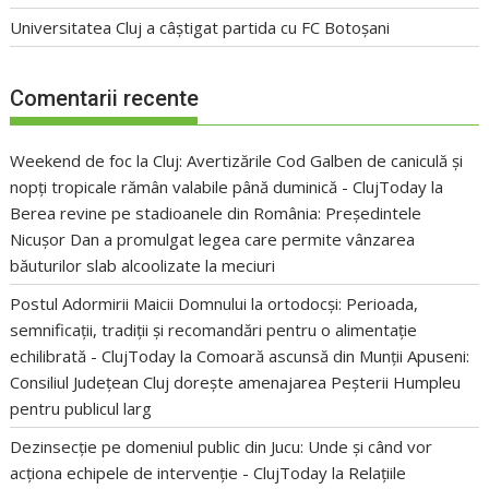
Universitatea Cluj a câștigat partida cu FC Botoșani
Comentarii recente
Weekend de foc la Cluj: Avertizările Cod Galben de caniculă și
nopți tropicale rămân valabile până duminică - ClujToday
la
Berea revine pe stadioanele din România: Președintele
Nicușor Dan a promulgat legea care permite vânzarea
băuturilor slab alcoolizate la meciuri
Postul Adormirii Maicii Domnului la ortodocși: Perioada,
semnificații, tradiții și recomandări pentru o alimentație
echilibrată - ClujToday
la
Comoară ascunsă din Munții Apuseni:
Consiliul Județean Cluj dorește amenajarea Peșterii Humpleu
pentru publicul larg
Dezinsecție pe domeniul public din Jucu: Unde și când vor
acționa echipele de intervenție - ClujToday
la
Relațiile