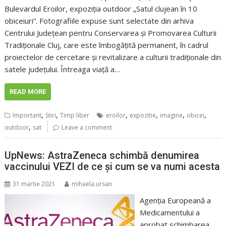
Bulevardul Eroilor, expoziția outdoor „Satul clujean în 10
obiceiuri”. Fotografiile expuse sunt selectate din arhiva
Centrului Județean pentru Conservarea și Promovarea Culturii
Tradiționale Cluj, care este îmbogățită permanent, în cadrul
proiectelor de cercetare și revitalizare a culturii tradiționale din
satele județului. Întreaga viață a…
READ MORE
,
,
,
,
,
,
Important
Stiri
Timp liber
eroilor
expozitie
imagine
obicei
,
outdoor
sat
Leave a comment
UpNews: AstraZeneca schimbă denumirea
vaccinului VEZI de ce și cum se va numi acesta
31 martie 2021
mihaela.ursan
Agenția Europeană a
Medicamentului a
aprobat schimbarea