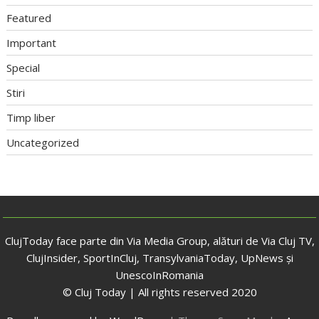
Featured
Important
Special
Stiri
Timp liber
Uncategorized
ClujToday face parte din Via Media Group, alături de Via Cluj TV,
ClujInsider, SportInCluj, TransylvaniaToday, UpNews și
UnescoInRomania
© Cluj Today | All rights reserved 2020