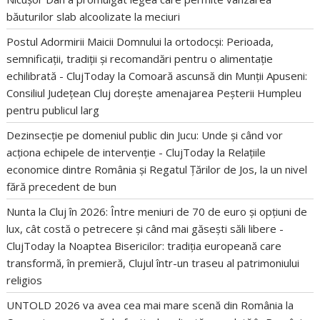
băuturilor slab alcoolizate la meciuri
Postul Adormirii Maicii Domnului la ortodocși: Perioada,
semnificații, tradiții și recomandări pentru o alimentație
echilibrată - ClujToday
la
Comoară ascunsă din Munții Apuseni:
Consiliul Județean Cluj dorește amenajarea Peșterii Humpleu
pentru publicul larg
Dezinsecție pe domeniul public din Jucu: Unde și când vor
acționa echipele de intervenție - ClujToday
la
Relațiile
economice dintre România și Regatul Țărilor de Jos, la un nivel
fără precedent de bun
Nunta la Cluj în 2026: Între meniuri de 70 de euro și opțiuni de
lux, cât costă o petrecere și când mai găsești săli libere -
ClujToday
la
Noaptea Bisericilor: tradiția europeană care
transformă, în premieră, Clujul într-un traseu al patrimoniului
religios
UNTOLD 2026 va avea cea mai mare scenă din România
la