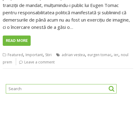
tranziții de mandat, mulțumindu-i public lui Eugen Tomac
pentru responsabilitatea politică manifestată și subliniind că
demersurile de până acum nu au fost un exercițiu de imagine,
ci o încercare onestă de a găsi o…
READ MORE
,
,
,
,
,
Featured
Important
Stiri
adrian vestea
eurgen tomac
ier
noul
prem
Leave a comment