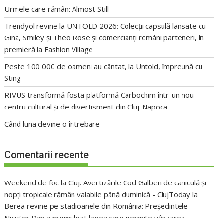
Urmele care rămân: Almost Still
Trendyol revine la UNTOLD 2026: Colecții capsulă lansate cu
Gina, Smiley și Theo Rose și comercianți români parteneri, în
premieră la Fashion Village
Peste 100 000 de oameni au cântat, la Untold, împreună cu
Sting
RIVUS transformă fosta platformă Carbochim într-un nou
centru cultural și de divertisment din Cluj-Napoca
Când luna devine o întrebare
Comentarii recente
Weekend de foc la Cluj: Avertizările Cod Galben de caniculă și
nopți tropicale rămân valabile până duminică - ClujToday
la
Berea revine pe stadioanele din România: Președintele
Nicușor Dan a promulgat legea care permite vânzarea