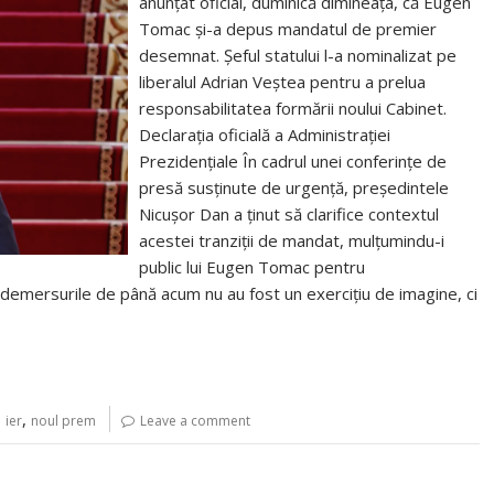
anunțat oficial, duminică dimineața, că Eugen
Tomac și-a depus mandatul de premier
desemnat. Șeful statului l-a nominalizat pe
liberalul Adrian Veștea pentru a prelua
responsabilitatea formării noului Cabinet.
Declarația oficială a Administrației
Prezidențiale În cadrul unei conferințe de
presă susținute de urgență, președintele
Nicușor Dan a ținut să clarifice contextul
acestei tranziții de mandat, mulțumindu-i
public lui Eugen Tomac pentru
ă demersurile de până acum nu au fost un exercițiu de imagine, ci
,
,
ier
noul prem
Leave a comment