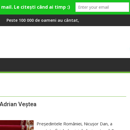
y și Theo Rose și comercianți români parteneri, în premieră la Fa
e oameni au cântat, la Untold, împreună cu Sting
RIVUS transformă fosta 
Adrian Veștea
Președintele României, Nicușor Dan, a