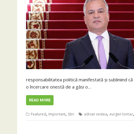
responsabilitatea politică manifestată și subliniind c
o încercare onestă de a găsi o…
READ MORE
,
,
,
Featured
Important
Stiri
adrian vestea
eurgen tomac