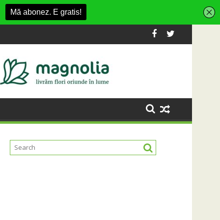
shion Village
platformă Carbochim într-un nou centru cultural și de divertis
Când luna devine o întrebare