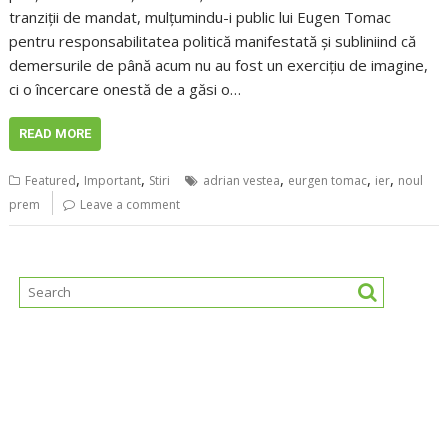
tranziții de mandat, mulțumindu-i public lui Eugen Tomac
pentru responsabilitatea politică manifestată și subliniind că
demersurile de până acum nu au fost un exercițiu de imagine,
ci o încercare onestă de a găsi o…
READ MORE
,
,
,
,
,
Featured
Important
Stiri
adrian vestea
eurgen tomac
ier
noul
prem
Leave a comment