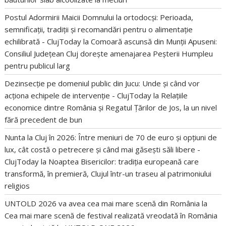
Postul Adormirii Maicii Domnului la ortodocși: Perioada,
semnificații, tradiții și recomandări pentru o alimentație
echilibrată - ClujToday
la
Comoară ascunsă din Munții Apuseni:
Consiliul Județean Cluj dorește amenajarea Peșterii Humpleu
pentru publicul larg
Dezinsecție pe domeniul public din Jucu: Unde și când vor
acționa echipele de intervenție - ClujToday
la
Relațiile
economice dintre România și Regatul Țărilor de Jos, la un nivel
fără precedent de bun
Nunta la Cluj în 2026: Între meniuri de 70 de euro și opțiuni de
lux, cât costă o petrecere și când mai găsești săli libere -
ClujToday
la
Noaptea Bisericilor: tradiția europeană care
transformă, în premieră, Clujul într-un traseu al patrimoniului
religios
UNTOLD 2026 va avea cea mai mare scenă din România
la
Cea mai mare scenă de festival realizată vreodată în România