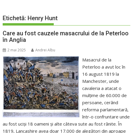
Etichetă:
Henry Hunt
Care au fost cauzele masacrului de la Peterloo
în Anglia
2 mai 2025
Andrei Albu
Masacrul de la
Peterloo a avut loc în
16 august 1819 la
Manchester, unde
cavaleria a atacat o
mulțime de 60.000 de
persoane, cerând
reforma parlamentară,
într-o confruntare unde
au fost uciși 18 oameni și alte câteva sute au fost rănite. În
1819, Lancashire avea doar 17.000 de alegători din aproape