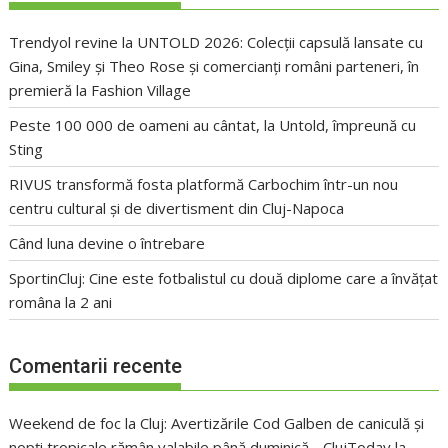
Trendyol revine la UNTOLD 2026: Colecții capsulă lansate cu
Gina, Smiley și Theo Rose și comercianți români parteneri, în
premieră la Fashion Village
Peste 100 000 de oameni au cântat, la Untold, împreună cu
Sting
RIVUS transformă fosta platformă Carbochim într-un nou
centru cultural și de divertisment din Cluj-Napoca
Când luna devine o întrebare
SportinCluj: Cine este fotbalistul cu două diplome care a învățat
româna la 2 ani
Comentarii recente
Weekend de foc la Cluj: Avertizările Cod Galben de caniculă și
nopți tropicale rămân valabile până duminică - ClujToday
la