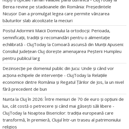
Berea revine pe stadioanele din România: Președintele
Nicușor Dan a promulgat legea care permite vânzarea
băuturilor slab alcoolizate la meciuri
Postul Adormirii Maicii Domnului la ortodocși: Perioada,
semnificații, tradiții și recomandări pentru o alimentație
echilibrată - ClujToday
la
Comoară ascunsă din Munții Apuseni:
Consiliul Județean Cluj dorește amenajarea Peșterii Humpleu
pentru publicul larg
Dezinsecție pe domeniul public din Jucu: Unde și când vor
acționa echipele de intervenție - ClujToday
la
Relațiile
economice dintre România și Regatul Țărilor de Jos, la un nivel
fără precedent de bun
Nunta la Cluj în 2026: Între meniuri de 70 de euro și opțiuni de
lux, cât costă o petrecere și când mai găsești săli libere -
ClujToday
la
Noaptea Bisericilor: tradiția europeană care
transformă, în premieră, Clujul într-un traseu al patrimoniului
religios