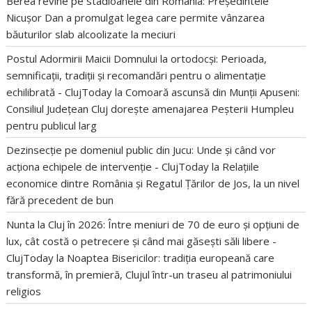
Berea revine pe stadioanele din România: Președintele
Nicușor Dan a promulgat legea care permite vânzarea
băuturilor slab alcoolizate la meciuri
Postul Adormirii Maicii Domnului la ortodocși: Perioada,
semnificații, tradiții și recomandări pentru o alimentație
echilibrată - ClujToday
la
Comoară ascunsă din Munții Apuseni:
Consiliul Județean Cluj dorește amenajarea Peșterii Humpleu
pentru publicul larg
Dezinsecție pe domeniul public din Jucu: Unde și când vor
acționa echipele de intervenție - ClujToday
la
Relațiile
economice dintre România și Regatul Țărilor de Jos, la un nivel
fără precedent de bun
Nunta la Cluj în 2026: Între meniuri de 70 de euro și opțiuni de
lux, cât costă o petrecere și când mai găsești săli libere -
ClujToday
la
Noaptea Bisericilor: tradiția europeană care
transformă, în premieră, Clujul într-un traseu al patrimoniului
religios