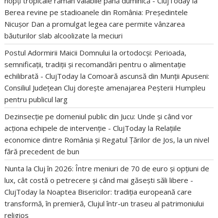
nopți tropicale rămân valabile până duminică - ClujToday
la
Berea revine pe stadioanele din România: Președintele
Nicușor Dan a promulgat legea care permite vânzarea
băuturilor slab alcoolizate la meciuri
Postul Adormirii Maicii Domnului la ortodocși: Perioada,
semnificații, tradiții și recomandări pentru o alimentație
echilibrată - ClujToday
la
Comoară ascunsă din Munții Apuseni:
Consiliul Județean Cluj dorește amenajarea Peșterii Humpleu
pentru publicul larg
Dezinsecție pe domeniul public din Jucu: Unde și când vor
acționa echipele de intervenție - ClujToday
la
Relațiile
economice dintre România și Regatul Țărilor de Jos, la un nivel
fără precedent de bun
Nunta la Cluj în 2026: Între meniuri de 70 de euro și opțiuni de
lux, cât costă o petrecere și când mai găsești săli libere -
ClujToday
la
Noaptea Bisericilor: tradiția europeană care
transformă, în premieră, Clujul într-un traseu al patrimoniului
religios