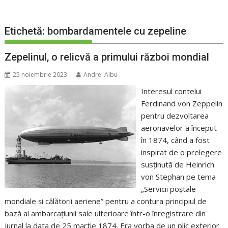
Etichetă:
bombardamentele cu zepeline
Zepelinul, o relicvă a primului război mondial
25 noiembrie 2023
Andrei Albu
Interesul contelui
Ferdinand von Zeppelin
pentru dezvoltarea
aeronavelor a început
în 1874, când a fost
inspirat de o prelegere
susținută de Heinrich
von Stephan pe tema
„Servicii poștale
mondiale și călătorii aeriene” pentru a contura principiul de
bază al ambarcațiunii sale ulterioare într-o înregistrare din
jurnal la data de 25 martie 1874. Era vorba de un plic exterior