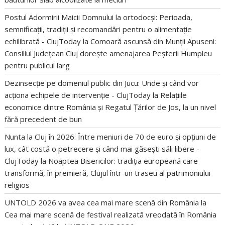
Postul Adormirii Maicii Domnului la ortodocși: Perioada,
semnificații, tradiții și recomandări pentru o alimentație
echilibrată - ClujToday
la
Comoară ascunsă din Munții Apuseni:
Consiliul Județean Cluj dorește amenajarea Peșterii Humpleu
pentru publicul larg
Dezinsecție pe domeniul public din Jucu: Unde și când vor
acționa echipele de intervenție - ClujToday
la
Relațiile
economice dintre România și Regatul Țărilor de Jos, la un nivel
fără precedent de bun
Nunta la Cluj în 2026: Între meniuri de 70 de euro și opțiuni de
lux, cât costă o petrecere și când mai găsești săli libere -
ClujToday
la
Noaptea Bisericilor: tradiția europeană care
transformă, în premieră, Clujul într-un traseu al patrimoniului
religios
UNTOLD 2026 va avea cea mai mare scenă din România
la
Cea mai mare scenă de festival realizată vreodată în România