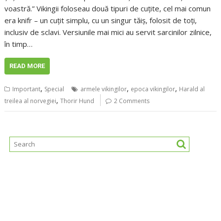
voastră.” Vikingii foloseau două tipuri de cuțite, cel mai comun
era knifr – un cuțit simplu, cu un singur tăiș, folosit de toți,
inclusiv de sclavi. Versiunile mai mici au servit sarcinilor zilnice,
în timp…
READ MORE
,
,
,
Important
Special
armele vikingilor
epoca vikingilor
Harald al
,
treilea al norvegiei
Thorir Hund
2 Comments