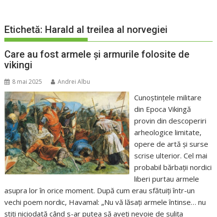
Etichetă:
Harald al treilea al norvegiei
Care au fost armele și armurile folosite de
vikingi
8 mai 2025
Andrei Albu
Cunoștințele militare
din Epoca Vikingă
provin din descoperiri
arheologice limitate,
opere de artă și surse
scrise ulterior. Cel mai
probabil bărbații nordici
liberi purtau armele
asupra lor în orice moment. După cum erau sfătuiți într-un
vechi poem nordic, Havamal: „Nu vă lăsați armele întinse… nu
știți niciodată când s-ar putea să aveți nevoie de sulița