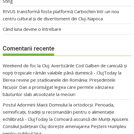
Sting
RIVUS transformă fosta platformă Carbochim într-un nou
centru cultural și de divertisment din Cluj-Napoca
Când luna devine o întrebare
Comentarii recente
Weekend de foc la Cluj: Avertizările Cod Galben de caniculă și
nopți tropicale rămân valabile până duminică - ClujToday
la
Berea revine pe stadioanele din România: Președintele
Nicușor Dan a promulgat legea care permite vânzarea
băuturilor slab alcoolizate la meciuri
Postul Adormirii Maicii Domnului la ortodocși: Perioada,
semnificații, tradiții și recomandări pentru o alimentație
echilibrată - ClujToday
la
Comoară ascunsă din Munții Apuseni:
Consiliul Județean Cluj dorește amenajarea Peșterii Humpleu
pentru publicul larg