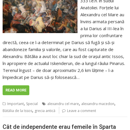
333 î.e.n. în sudul
Anatoliei. Forțele lui
Alexandru cel Mare au
învins armata persană
a lui Darius al III-lea în
prima lor confruntare
directă, ceea ce l-a determinat pe Darius să fugă și să-și
abandoneze familia și valorile, care au fost capturate de
Alexandru. Bătălia a avut loc chiar la sud de orașul antic Issos,
în apropiere de actualul Iskenderun, de-a lungul râului Pinarus.
Terenul îngust – de doar aproximativ 2,6 km lățime – l-a
împiedicat pe Darius să-și folosească…
READ MORE
,
,
,
Important
Special
alexandru cel mare
alexandru macedon
,
Bătălia de la Issos
grecia antică
Leave a comment
Cât de independente erau femeile în Sparta