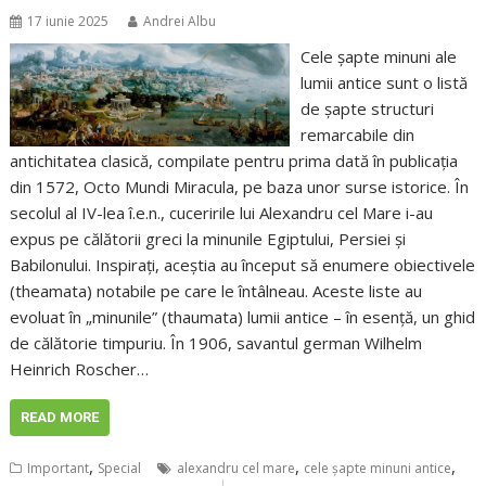
17 iunie 2025
Andrei Albu
Cele șapte minuni ale
lumii antice sunt o listă
de șapte structuri
remarcabile din
antichitatea clasică, compilate pentru prima dată în publicația
din 1572, Octo Mundi Miracula, pe baza unor surse istorice. În
secolul al IV-lea î.e.n., cuceririle lui Alexandru cel Mare i-au
expus pe călătorii greci la minunile Egiptului, Persiei și
Babilonului. Inspirați, aceștia au început să enumere obiectivele
(theamata) notabile pe care le întâlneau. Aceste liste au
evoluat în „minunile” (thaumata) lumii antice – în esență, un ghid
de călătorie timpuriu. În 1906, savantul german Wilhelm
Heinrich Roscher…
READ MORE
,
,
,
Important
Special
alexandru cel mare
cele șapte minuni antice