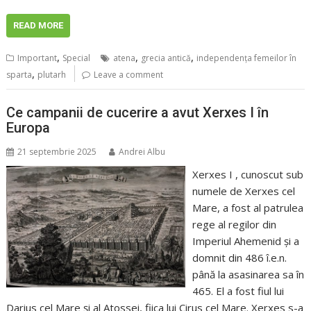
READ MORE
,
,
,
Important
Special
atena
grecia antică
independența femeilor în
,
sparta
plutarh
Leave a comment
Ce campanii de cucerire a avut Xerxes I în
Europa
21 septembrie 2025
Andrei Albu
Xerxes I , cunoscut sub
numele de Xerxes cel
Mare, a fost al patrulea
rege al regilor din
Imperiul Ahemenid și a
domnit din 486 î.e.n.
până la asasinarea sa în
465. El a fost fiul lui
Darius cel Mare și al Atossei, fiica lui Cirus cel Mare. Xerxes s-a