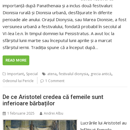
importanță după Panathenaia și a inclus două festivaluri:
Dionisia rurală și Dionisia urbană, desfășurate în diferite
perioade ale anului. Orașul Dionysia, sau Marea Dionisie, a fost
versiunea urbană a festivalului, fondată probabil în secolul al
VI-lea î.e.n. în timpul domniei lui Peisistratus. A avut loc la
sfârșitul lunii martie sau începutul lunii aprilie și a marcat
sfârșitul iernii. Tradiția spune că a început după…
READ MORE
,
,
,
,
Important
Special
atena
festivalul dionysia
grecia antică
Odeonul lui Pericle
1 Comment
De ce Aristotel credea că femeile sunt
inferioare bărbaților
1 februarie 2025
Andrei Albu
Lucrările lui Aristotel au
înfățișat femeile