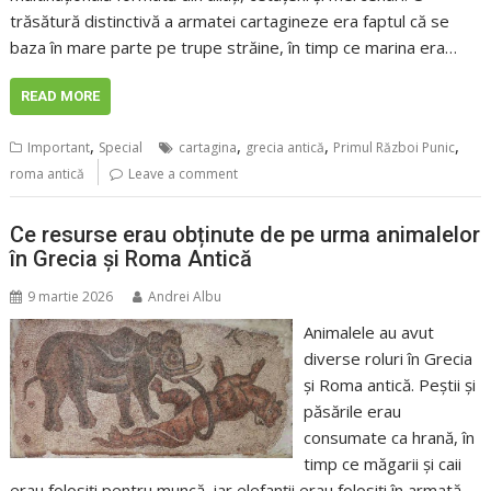
trăsătură distinctivă a armatei cartagineze era faptul că se
baza în mare parte pe trupe străine, în timp ce marina era…
READ MORE
,
,
,
,
Important
Special
cartagina
grecia antică
Primul Război Punic
roma antică
Leave a comment
Ce resurse erau obținute de pe urma animalelor
în Grecia și Roma Antică
9 martie 2026
Andrei Albu
Animalele au avut
diverse roluri în Grecia
și Roma antică. Peștii și
păsările erau
consumate ca hrană, în
timp ce măgarii și caii
erau folosiți pentru muncă, iar elefanții erau folosiți în armată.