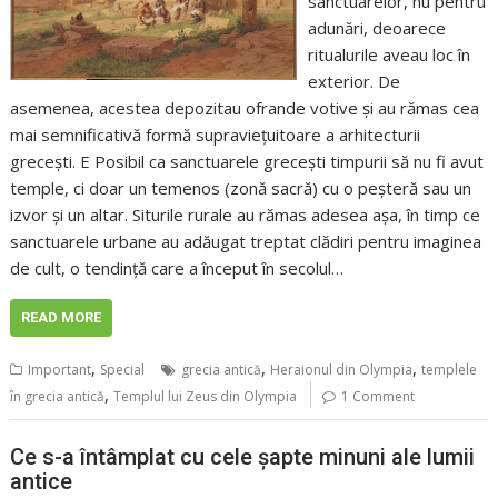
sanctuarelor, nu pentru
adunări, deoarece
ritualurile aveau loc în
exterior. De
asemenea, acestea depozitau ofrande votive și au rămas cea
mai semnificativă formă supraviețuitoare a arhitecturii
grecești. E Posibil ca sanctuarele grecești timpurii să nu fi avut
temple, ci doar un temenos (zonă sacră) cu o peșteră sau un
izvor și un altar. Siturile rurale au rămas adesea așa, în timp ce
sanctuarele urbane au adăugat treptat clădiri pentru imaginea
de cult, o tendință care a început în secolul…
READ MORE
,
,
,
Important
Special
grecia antică
Heraionul din Olympia
templele
,
în grecia antică
Templul lui Zeus din Olympia
1 Comment
Ce s-a întâmplat cu cele șapte minuni ale lumii
antice