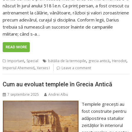
născut în jurul anului 518 î.e.n. Ca prinț persan, a fost crescut cu
antrenament la călărie, vânătoare, război și valori zoroastriene
precum adevărul, curajul și disciplina. Conform legii, Darius
trebuia să numească un succesor înainte de campaniile
militare; când s-a…
READ MORE
,
,
,
,
Important
Special
bătălia de la termopile
grecia antică
Herodot
,
Imperiul Ahemenid
Xerxes I
Leave a comment
Cum au evoluat templele în Grecia Antică
7 septembrie 2025
Andrei Albu
Templele grecești au
fost construite pentru
adăpostirea statuilor
zeităților în interiorul