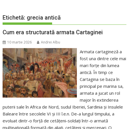
Etichetă:
grecia antică
Cum era structurată armata Cartaginei
10 martie 2026
Andrei Albu
Armata cartagineză a
fost una dintre cele mai
mari forțe din lumea
antică. În timp ce
Cartagina se baza în
principal pe marina sa,
armata a jucat un rol
major în extinderea
puterii sale în Africa de Nord, sudul Iberiei, Sardinia și Insulele
Baleare între secolele VI și III î.e.n. De-a lungul timpului, a
evoluat dintr-o forță de cetățeni-soldați într-o armată
multinațională formată din aliați, cetățeni și mercenari. O