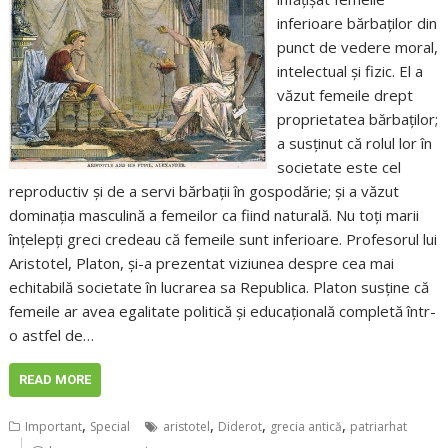
inferioare bărbaților din
punct de vedere moral,
intelectual și fizic. El a
văzut femeile drept
proprietatea bărbaților;
a susținut că rolul lor în
societate este cel
reproductiv și de a servi bărbații în gospodărie; și a văzut
dominația masculină a femeilor ca fiind naturală. Nu toți marii
înțelepți greci credeau că femeile sunt inferioare. Profesorul lui
Aristotel, Platon, și-a prezentat viziunea despre cea mai
echitabilă societate în lucrarea sa Republica. Platon susține că
femeile ar avea egalitate politică și educațională completă într-
o astfel de…
READ MORE
,
,
,
,
Important
Special
aristotel
Diderot
grecia antică
patriarhat