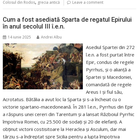
,
Colosul din Rodos
grecia antică
Leave a comment
Cum a fost asediată Sparta de regatul Epirului
în anul secolul III î.e.n.
14 iunie 2025
Andrei Albu
Asediul Spartei din 272
î.e.n. a fost purtat între
Epir, condus de regele
Pyrrhus, și o alianță a
Spartei și Macedoniei,
comandată de regele
Areus I și fiul său,
Acrotatus. Bătălia a avut loc la Sparta și s-a încheiat cu o
victorie spartano-macedoneană. În 281 î.e.n., Pyrrhus din Epir
a răspuns unei cereri din Tarentum și a lansat Războiul Pyrrhic
împotriva Romei, cu 25.500 de sodați și 20 de elefanți. A
obținut victorii costisitoare la Heraclea și Asculum, dar mai
târziu s-a îndreptat spre Sicilia pentru a lupta împotriva