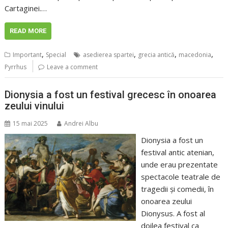
Cartaginei.…
READ MORE
,
,
,
,
Important
Special
asedierea spartei
grecia antică
macedonia
Pyrrhus
Leave a comment
Dionysia a fost un festival grecesc în onoarea
zeului vinului
15 mai 2025
Andrei Albu
Dionysia a fost un
festival antic atenian,
unde erau prezentate
spectacole teatrale de
tragedii și comedii, în
onoarea zeului
Dionysus. A fost al
doilea festival ca