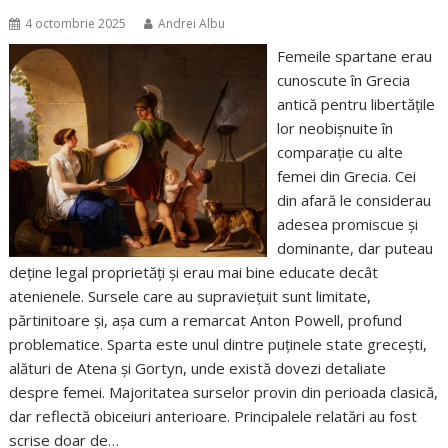
4 octombrie 2025
Andrei Albu
Femeile spartane erau
cunoscute în Grecia
antică pentru libertățile
lor neobișnuite în
comparație cu alte
femei din Grecia. Cei
din afară le considerau
adesea promiscue și
dominante, dar puteau
deține legal proprietăți și erau mai bine educate decât
atenienele. Sursele care au supraviețuit sunt limitate,
părtinitoare și, așa cum a remarcat Anton Powell, profund
problematice. Sparta este unul dintre puținele state grecești,
alături de Atena și Gortyn, unde există dovezi detaliate
despre femei. Majoritatea surselor provin din perioada clasică,
dar reflectă obiceiuri anterioare. Principalele relatări au fost
scrise doar de…