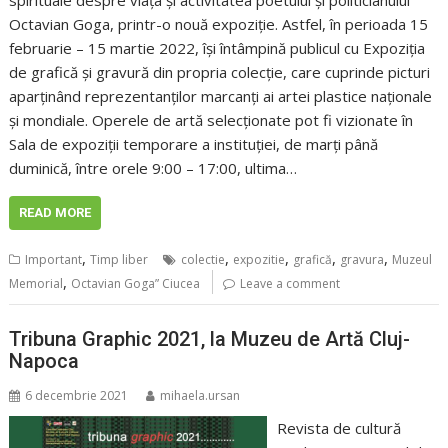
spirituale despre viața și activitatea poetului și politicianului
Octavian Goga, printr-o nouă expoziție. Astfel, în perioada 15
februarie – 15 martie 2022, își întâmpină publicul cu Expoziția
de grafică și gravură din propria colecție, care cuprinde picturi
aparținând reprezentanților marcanți ai artei plastice naționale
și mondiale. Operele de artă selecționate pot fi vizionate în
Sala de expoziții temporare a instituției, de marți până
duminică, între orele 9:00 – 17:00, ultima…
READ MORE
,
,
,
,
,
Important
Timp liber
colectie
expozitie
grafică
gravura
Muzeul
,
Memorial
Octavian Goga” Ciucea
Leave a comment
Tribuna Graphic 2021, la Muzeu de Artă Cluj-
Napoca
6 decembrie 2021
mihaela.ursan
Revista de cultură