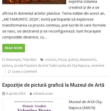
exprima viziunea
creativă și de a se
afirma în domeniul artelor plastice. Tema ediției din acest an,
„METAMORFIC 2026”, invită participanții să exploreze
transformarea ca proces continuu, prin lucrări în care formele
se nasc, se destramă și se reconfigurează. Sunt încurajate
compozițiile dinamice, cu…
READ MORE
,
,
,
,
,
Important
Timp liber
concurs
Focus
grafică
Metamorfic
,
,
pictura
Școala Populară de Arte Tudor Jarda din Cluj-Napoca
veniment
Leave a comment
Expoziție de pictură grafică la Muzeul de Artă
8 aprilie 2024
mihaela.ursan
Muzeul de Artă Cluj-
Napoca (MACN)