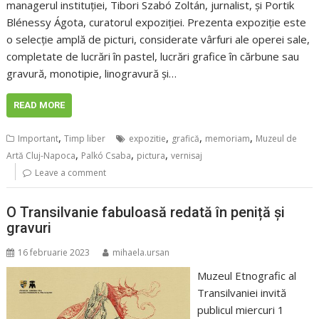
managerul instituției, Tibori Szabó Zoltán, jurnalist, și Portik
Blénessy Ágota, curatorul expoziției. Prezenta expoziție este
o selecție amplă de picturi, considerate vârfuri ale operei sale,
completate de lucrări în pastel, lucrări grafice în cărbune sau
gravură, monotipie, linogravură și…
READ MORE
,
,
,
,
Important
Timp liber
expozitie
grafică
memoriam
Muzeul de
,
,
,
Artă Cluj-Napoca
Palkó Csaba
pictura
vernisaj
Leave a comment
O Transilvanie fabuloasă redată în peniță și
gravuri
16 februarie 2023
mihaela.ursan
Muzeul Etnografic al
Transilvaniei invită
publicul miercuri 1