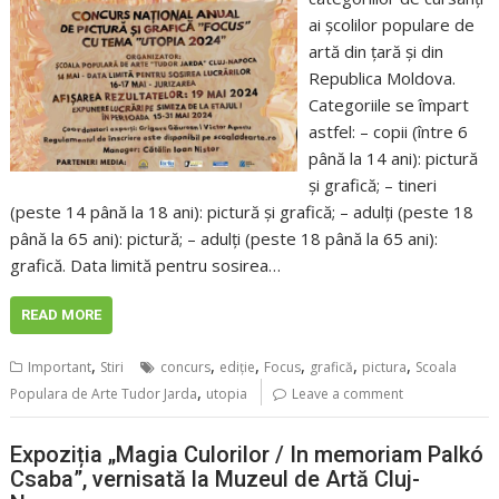
ai școlilor populare de
artă din țară și din
Republica Moldova.
Categoriile se împart
astfel: – copii (între 6
până la 14 ani): pictură
și grafică; – tineri
(peste 14 până la 18 ani): pictură și grafică; – adulți (peste 18
până la 65 ani): pictură; – adulți (peste 18 până la 65 ani):
grafică. Data limită pentru sosirea…
READ MORE
,
,
,
,
,
,
Important
Stiri
concurs
ediţie
Focus
grafică
pictura
Scoala
,
Populara de Arte Tudor Jarda
utopia
Leave a comment
Expoziția „Magia Culorilor / In memoriam Palkó
Csaba”, vernisată la Muzeul de Artă Cluj-