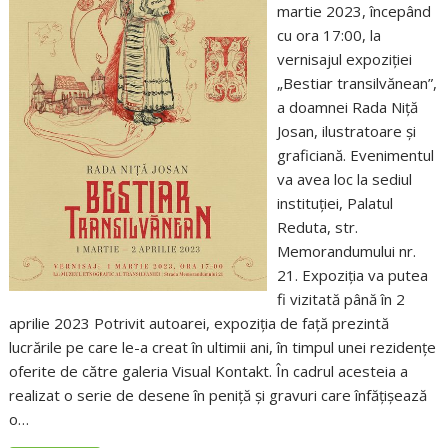
martie 2023, începând
cu ora 17:00, la
vernisajul expoziției
„Bestiar transilvănean”,
a doamnei Rada Niță
Josan, ilustratoare și
graficiană. Evenimentul
va avea loc la sediul
instituției, Palatul
Reduta, str.
Memorandumului nr.
21. Expoziția va putea
fi vizitată până în 2
aprilie 2023 Potrivit autoarei, expoziția de față prezintă
lucrările pe care le-a creat în ultimii ani, în timpul unei rezidențe
oferite de către galeria Visual Kontakt. În cadrul acesteia a
realizat o serie de desene în peniță și gravuri care înfățișează
o…