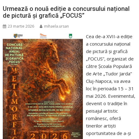
Urmează o nouă ediție a concursului național
de pictură și grafică „FOCUS”
23 martie 2026
mihaela.ursan
Cea de-a XVII-a ediție
a concursului național
de pictură și grafică
„FOCUS”, organizat de
către Școala Populară
de Arte „Tudor Jarda”
Cluj-Napoca, va avea
loc în perioada 15 – 31
mai 2026. Evenimentul,
devenit o tradiție în
peisajul artistic
românesc, oferă
tinerilor artiști
oportunitatea de a-și