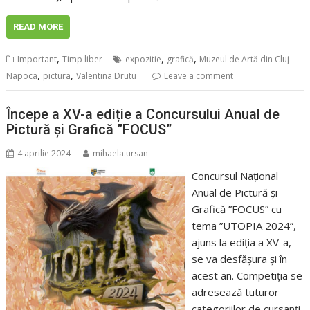
READ MORE
,
,
,
Important
Timp liber
expozitie
grafică
Muzeul de Artă din Cluj-
,
,
Napoca
pictura
Valentina Drutu
Leave a comment
Începe a XV-a ediție a Concursului Anual de
Pictură și Grafică ”FOCUS”
4 aprilie 2024
mihaela.ursan
Concursul Național
Anual de Pictură și
Grafică ”FOCUS” cu
tema ”UTOPIA 2024”,
ajuns la ediția a XV-a,
se va desfășura și în
acest an. Competiția se
adresează tuturor
categoriilor de cursanți