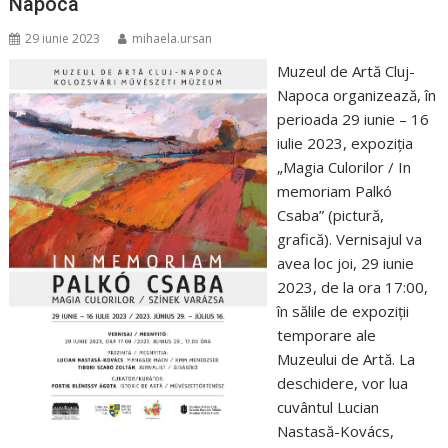
Napoca
29 iunie 2023
mihaela.ursan
Muzeul de Artă Cluj-
Napoca organizează, în
perioada 29 iunie – 16
iulie 2023, expoziția
„Magia Culorilor / In
memoriam Palkó
Csaba” (pictură,
grafică). Vernisajul va
avea loc joi, 29 iunie
2023, de la ora 17:00,
în sălile de expoziții
temporare ale
Muzeului de Artă. La
deschidere, vor lua
cuvântul Lucian
Nastasă-Kovács,