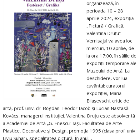
organizează, în
perioada 10 – 28
aprilie 2024, expoziția
„Pictură / Grafică.
Valentina Druțu”.
Vernisajul va avea loc
miercuri, 10 aprilie, de
la ora 17:00, în sălile de
expoziții temporare ale
Muzeului de Artă. La
deschidere, vor lua
cuvântul: curatorul
expoziției, Maria
Bilașevschi, critic de
artă, prof. univ. dr. Bogdan-Teodor Iacob și Lucian Nastasă-
Kovács, managerul instituției. Valentina Druțu este absolventă
a Academiei de Artă „G. Enescu” Iași, Facultatea de Arte
Plastice, Decorative și Design, promoția 1995 (clasa prof. univ
Liviu Suhar), specialitatea pictură. În anul…