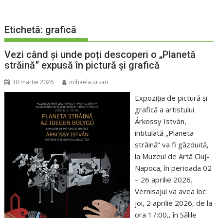
Etichetă:
grafică
Vezi când și unde poți descoperi o „Planetă
străină” expusă în pictură și grafică
30 martie 2026
mihaela.ursan
Expoziția de pictură și
grafică a artistului
Árkossy István,
intitulată „Planeta
străină” va fi găzduită,
la Muzeul de Artă Cluj-
Napoca, în perioada 02
– 26 aprilie 2026.
Vernisajul va avea loc
joi, 2 aprilie 2026, de la
ora 17:00,, în Sălile