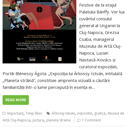
Festive de la etajul
Palatului Bánffy. Vor lua
cuvântul consulul
general al Ungariei la
Cluj-Napoca, Grezsa
Csaba, managerul
Muzeului de Artă Cluj-
Napoca, Lucian
Nastasă-Kovács și
curatorul expoziției,
Portik Blénessy Ágota. „Expoziția lui Árkossy István, intitulată
„Planeta străină”, constituie amprenta vizuală a căutării
familiarității într-o lume percepută în esența ei…
READ MORE
,
,
,
,
Important
Timp liber
Árkossy István
expozitie
grafică
Muzeul de
,
,
Artă Cluj-Napoca
pictura
planeta straina
1 Comment