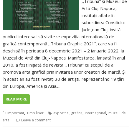
,,Tribuna” şi Muzeul de
Artă Cluj-Napoca,
instituţii aflate în
subordinea Consiliului
Judeţean Cluj, invită
publicul interesat să viziteze expoziţia internaţională de
grafică contemporană ,,Tribuna Graphic 2021”, care va fi
deschisă în perioada 8 decembrie 2021 – 2 ianuarie 2022, la
Muzeul de Artă din Cluj-Napoca. Manifestarea, lansată în anul
2010, a fost iniţiată de revista ,,Tribuna” cu scopul de a
promova arta grafică prin invitarea unor creatori de marcă. Şi
în acest an au fost invitaţi 30 de artişti, reprezentând 19 ţări
din Europa, America și Asia.…
READ MORE
,
,
,
,
Important
Timp liber
expozitie
grafică
internaţional
muzeul de
arta
Leave a comment