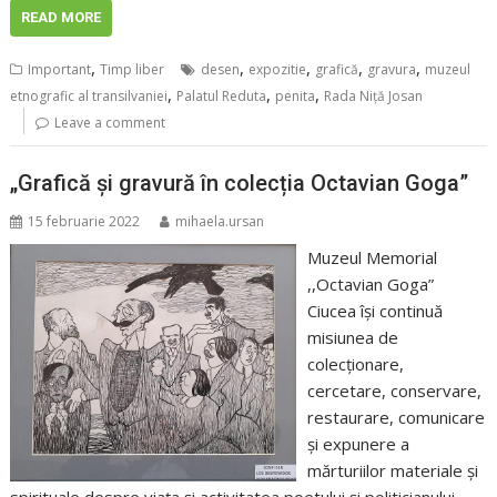
READ MORE
,
,
,
,
,
Important
Timp liber
desen
expozitie
grafică
gravura
muzeul
,
,
,
etnografic al transilvaniei
Palatul Reduta
penita
Rada Niță Josan
Leave a comment
„Grafică și gravură în colecția Octavian Goga”
15 februarie 2022
mihaela.ursan
Muzeul Memorial
,,Octavian Goga”
Ciucea își continuă
misiunea de
colecționare,
cercetare, conservare,
restaurare, comunicare
și expunere a
mărturiilor materiale și