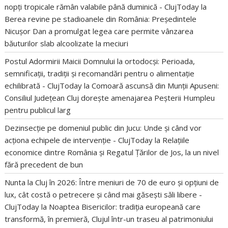
nopți tropicale rămân valabile până duminică - ClujToday
la
Berea revine pe stadioanele din România: Președintele
Nicușor Dan a promulgat legea care permite vânzarea
băuturilor slab alcoolizate la meciuri
Postul Adormirii Maicii Domnului la ortodocși: Perioada,
semnificații, tradiții și recomandări pentru o alimentație
echilibrată - ClujToday
la
Comoară ascunsă din Munții Apuseni:
Consiliul Județean Cluj dorește amenajarea Peșterii Humpleu
pentru publicul larg
Dezinsecție pe domeniul public din Jucu: Unde și când vor
acționa echipele de intervenție - ClujToday
la
Relațiile
economice dintre România și Regatul Țărilor de Jos, la un nivel
fără precedent de bun
Nunta la Cluj în 2026: Între meniuri de 70 de euro și opțiuni de
lux, cât costă o petrecere și când mai găsești săli libere -
ClujToday
la
Noaptea Bisericilor: tradiția europeană care
transformă, în premieră, Clujul într-un traseu al patrimoniului