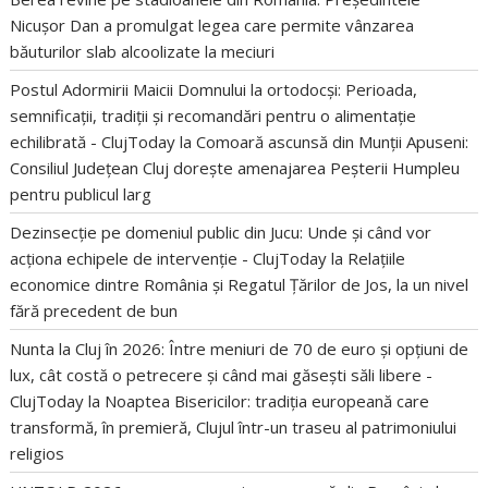
Nicușor Dan a promulgat legea care permite vânzarea
băuturilor slab alcoolizate la meciuri
Postul Adormirii Maicii Domnului la ortodocși: Perioada,
semnificații, tradiții și recomandări pentru o alimentație
echilibrată - ClujToday
la
Comoară ascunsă din Munții Apuseni:
Consiliul Județean Cluj dorește amenajarea Peșterii Humpleu
pentru publicul larg
Dezinsecție pe domeniul public din Jucu: Unde și când vor
acționa echipele de intervenție - ClujToday
la
Relațiile
economice dintre România și Regatul Țărilor de Jos, la un nivel
fără precedent de bun
Nunta la Cluj în 2026: Între meniuri de 70 de euro și opțiuni de
lux, cât costă o petrecere și când mai găsești săli libere -
ClujToday
la
Noaptea Bisericilor: tradiția europeană care
transformă, în premieră, Clujul într-un traseu al patrimoniului
religios