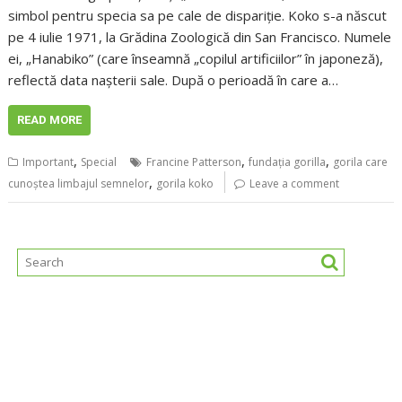
simbol pentru specia sa pe cale de dispariție. Koko s-a născut
pe 4 iulie 1971, la Grădina Zoologică din San Francisco. Numele
ei, „Hanabiko” (care înseamnă „copilul artificiilor” în japoneză),
reflectă data nașterii sale. După o perioadă în care a…
READ MORE
,
,
,
Important
Special
Francine Patterson
fundația gorilla
gorila care
,
cunoștea limbajul semnelor
gorila koko
Leave a comment