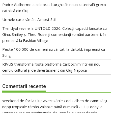
Padre Guilherme a celebrat liturghia în noua catedrală greco-
catolică din Cluj
Urmele care rămân: Almost Still
Trendyol revine la UNTOLD 2026: Colecții capsulă lansate cu
Gina, Smiley și Theo Rose și comercianți români parteneri, în
premieră la Fashion Village
Peste 100 000 de oameni au cântat, la Untold, împreună cu
Sting
RIVUS transformă fosta platformă Carbochim într-un nou
centru cultural și de divertisment din Cluj-Napoca
Comentarii recente
Weekend de foc la Cluj: Avertizările Cod Galben de caniculă și
nopți tropicale rămân valabile până duminică - ClujToday
la
Berea revine pe stadioanele din România: Președintele