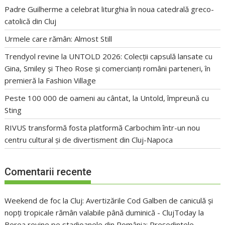
Padre Guilherme a celebrat liturghia în noua catedrală greco-
catolică din Cluj
Urmele care rămân: Almost Still
Trendyol revine la UNTOLD 2026: Colecții capsulă lansate cu
Gina, Smiley și Theo Rose și comercianți români parteneri, în
premieră la Fashion Village
Peste 100 000 de oameni au cântat, la Untold, împreună cu
Sting
RIVUS transformă fosta platformă Carbochim într-un nou
centru cultural și de divertisment din Cluj-Napoca
Comentarii recente
Weekend de foc la Cluj: Avertizările Cod Galben de caniculă și
nopți tropicale rămân valabile până duminică - ClujToday
la
Berea revine pe stadioanele din România: Președintele