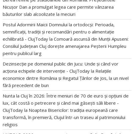
Nicușor Dan a promulgat legea care permite vânzarea
băuturilor slab alcoolizate la meciuri
Postul Adormirii Maicii Domnului la ortodocși: Perioada,
semnificații, tradiții și recomandări pentru o alimentație
echilibrată - ClujToday
la
Comoară ascunsă din Munții Apuseni:
Consiliul Județean Cluj dorește amenajarea Peșterii Humpleu
pentru publicul larg
Dezinsecție pe domeniul public din Jucu: Unde și când vor
acționa echipele de intervenție - ClujToday
la
Relațiile
economice dintre România și Regatul Țărilor de Jos, la un nivel
fără precedent de bun
Nunta la Cluj în 2026: Între meniuri de 70 de euro și opțiuni de
lux, cât costă o petrecere și când mai găsești săli libere -
ClujToday
la
Noaptea Bisericilor: tradiția europeană care
transformă, în premieră, Clujul într-un traseu al patrimoniului
religios