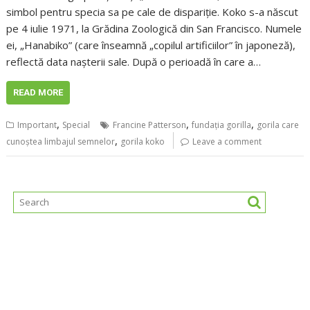
simbol pentru specia sa pe cale de dispariție. Koko s-a născut
pe 4 iulie 1971, la Grădina Zoologică din San Francisco. Numele
ei, „Hanabiko” (care înseamnă „copilul artificiilor” în japoneză),
reflectă data nașterii sale. După o perioadă în care a…
READ MORE
,
,
,
Important
Special
Francine Patterson
fundația gorilla
gorila care
,
cunoștea limbajul semnelor
gorila koko
Leave a comment