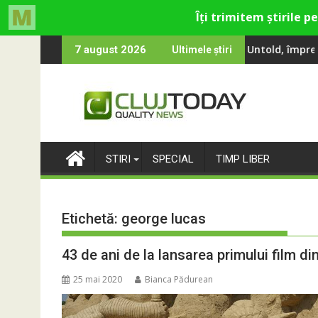
Skip
a, Smiley și Theo Rose și comercianți români parteneri, în premi
00 000 de oameni au cântat, la Untold, împreună cu Sting
RIVUS transform
7 august 2026
Ultimele știri
to
content
STIRI
SPECIAL
TIMP LIBER
Etichetă:
george lucas
43 de ani de la lansarea primului film di
25 mai 2020
Bianca Pădurean