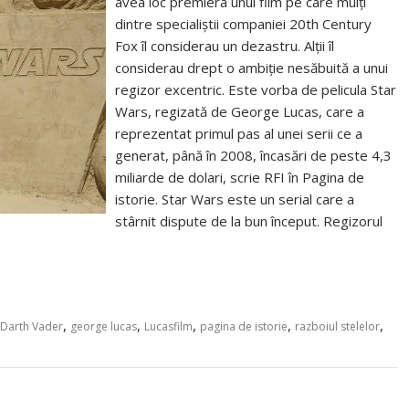
avea loc premiera unui film pe care mulți
dintre specialiștii companiei 20th Century
Fox îl considerau un dezastru. Alții îl
considerau drept o ambiție nesăbuită a unui
regizor excentric. Este vorba de pelicula Star
Wars, regizată de George Lucas, care a
reprezentat primul pas al unei serii ce a
generat, până în 2008, încasări de peste 4,3
miliarde de dolari, scrie RFI în Pagina de
istorie. Star Wars este un serial care a
stârnit dispute de la bun început. Regizorul
,
,
,
,
,
Darth Vader
george lucas
Lucasfilm
pagina de istorie
razboiul stelelor