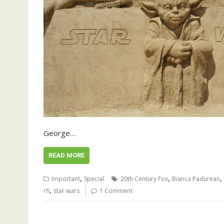
George…
READ MORE
,
,
,
Important
Special
20th Century Fox
Bianca Padurean
,
rfi
star wars
1 Comment