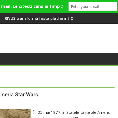
eră la Fashion Village
ă fosta platformă Carbochim într-un nou centru cultural și de
Când luna devine o într
n seria Star Wars
În 25 mai 1977, în Statele Unite ale Americii,