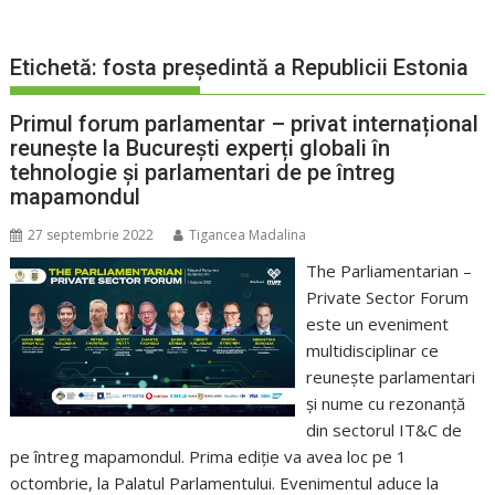
Etichetă:
fosta președintă a Republicii Estonia
Primul forum parlamentar – privat internațional
reunește la București experți globali în
tehnologie și parlamentari de pe întreg
mapamondul
27 septembrie 2022
Tigancea Madalina
The Parliamentarian –
Private Sector Forum
este un eveniment
multidisciplinar ce
reunește parlamentari
și nume cu rezonanță
din sectorul IT&C de
pe întreg mapamondul. Prima ediție va avea loc pe 1
octombrie, la Palatul Parlamentului. Evenimentul aduce la