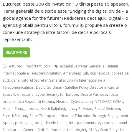
București peste 300 de invitați din 13 țări și peste 15 speakeri.
Tema generală de discuție este “Bridging the digital divide – a
global agenda for the future” (Reducerea decalajului digital – o
agendă globală pentru viitor), forumul își propune să creeze o
conexiune strategică între factorii de decizie politică și
reprezentanții…
READ MORE
,
,
Featured
Important
Stiri
actualul Secretar General al Uniunii
,
,
,
Internaționale a Telecomunicațiilor
Amandeep Gill
cluj napoca
coreea de
,
sud
dar și viitorul Secretar General al Uniunii Internaționale a
,
Telecomunicațiilor
David Goldman - Satellite Policy Director în cadrul
,
,
,
SpaceX
director al Cyber Security for Europe
Duarte Pacheco
fosta
,
,
președintă a Republicii Estonia
Head of Cybersecurity NTT DATA EMEAL
,
,
,
,
,
,
Houlin Zhao
Japonia
Kersti Kaljulaid
news
Pakistan
Pascal Steichen
,
Patrick Schraut
Peter Thompson - Head of Education Strategic Engagement
,
,
,
Apple
portugalia
președintele Uniunii Interparlamentare
reprezentantul
,
,
Secretarului General ONU în domeniul tehnologiei
S.U.A.
Scott Petty din