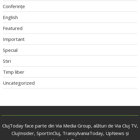
Conferințe
English
Featured
Important
Special
Stiri
Timp liber
Uncategorized
ClujToday face parte din Via Media Group, alături de Via Cluj TV,
ClujInsider, SportInCluj, TransylvaniaToday, UpNews și